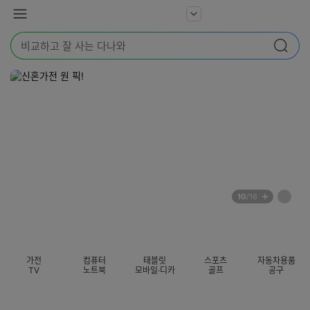
본문 바로가기
다
서
메
나
비
뉴
와
검
스
검색
색
더
어
보
를
기
입
력
해
주
세
요
배
페
10
/16
너
이
전
자
섹션 카테고리
지
체
동
보
롤
기
링
가전
컴퓨터
태블릿
스포츠
자동차용품
멈
TV
노트북
모바일·디카
골프
공구
춤