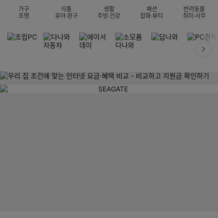
가구
식품
생활
패션
반려동물
조명
유아·완구
주방·건강
잡화·뷰티
취미·사무