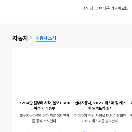
영
동
글제목
글
댓
수
충격적인 아반떼 가격 "왜 이렇게 많이 올랐나?"
글제목
댓
8
어제는 어머니 모시고 병원 다녀왔네요.
(22)
17
당황한 댕댕이
(8
인
인
차꾸에 진심인 사람
흔한 여친 활용법
주인님 그 녀석은 가짜에요!!!
율
율
상
영
동
글제목
수
댓
글
고점판독 해버린 그 모니터, 드디어 신형 가져옴ㅋㅋ 맥북 모니터 셋팅 추천!
글제목
댓
글
9
어느 갈비탕집의 현수막
(12)
18
폭신 차커버
(8)
있
상
영
글
수
글
수
음
있
상
수
수
음
있
자동차
자동차 소식
음
7294만 원부터 시작, 볼보 ES90
현대자동차, 2027 캐스퍼 및 캐스
파격 가격 승부
퍼 일렉트릭 출시
볼보자동차코리아가 ES90의 판매
현대차가 편의 사양을 대거 기본화한
를 공식 개시했다.
2027 캐스퍼를 출시했다.