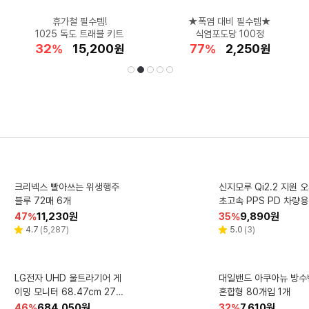
★TV 건강프로그램 추천★
에어컨 바람을 구석구석!
지금이 최저가 기회!
휴가철 필수템!
편안함 한걸음
침대 하나 바꿨을 뿐인데
★폭염 대비 필수템★
대만족템★갓성비
두손이 자유로운
갤럭시탭S10 FE
우포스 우마이 스트라이드
에너지 UP 버닝의 시작!
1025 독도 트래블 키트
톰브라운 삼선탭 클러치
신일 3D 서큘레이터
위니쿨 냉각패드 넥풍기
SSG 카드할인 66만
식염포도당 100정
공용 반팔 1+1
확 바뀐 침실!
32
28
18
52
32
35
8
62
38
77
할
할
할
할
할
125,000
573,000
179,000
60,630
15,200
할
할
할
할
할
1,847,580
698,990
26,480
45,220
2,250
%
%
%
%
%
원
원
원
원
원
%
%
%
%
%
원
원
원
원
원
인
인
인
인
인
인
인
인
인
인
율
율
율
율
율
율
율
율
율
율
선
재
1
2
3
4
5
쿠팡베이직 네추럴 3겹 천연펄
크리넥스 빨아쓰는 위생행주
HP 2025 VICTUS 15 GA
동원샘물 무라벨 2L 24개
코카콜라 제로 490ml 48개
하이퍼엑스 Cloud Alp
검가드 오리지널 잇몸 질
신지모루 Qi2.2 지원 
피지 모락셀라 냄새제거
윈덱스 유리세정제 리필 50
택
생
MING LAPTOP 15.6 라이
블루 72매 6개
프 롤화장지 30m 30개입 1개
이밍 헤드셋 HX-HSCA-RD/
초고속 PPS PD 차량용
터 캡슐 뽀송한 코튼향 26개
ml 5개
방 구강청결제 1.2L 2개
젠9 라이젠 8000시리즈 지
입 2개
AS 혼합 색상
기 45W Black
할
할
할
할
할
1,459,000
12,610
11,390
11,230
48,990
원
원
원
원
원
할
할
할
할
할
103,550
28,030
9,890
16,660
10,420
원
원
원
원
원
33
77
47
34
19
%
%
%
%
%
18
36
35
31
40
%
%
%
%
%
인
인
인
인
인
포스 RTX 4060 Mica Silve
인
인
인
인
인
리
리
리
리
리
리
리
리
리
4.8
4.3
4.7
4.8
5.0
(
(
(
(
(
250,147
1,001
5,287
4,075
9
)
)
)
)
)
4.7
5.0
5.0
4.8
(
(
(
(
26
1
3
1,861
)
)
)
)
별
별
별
별
별
별
별
별
별
뷰
뷰
뷰
뷰
뷰
뷰
뷰
뷰
뷰
율
율
율
율
율
율
율
율
율
율
r 512GB 16GB Free D
점
점
점
점
점
점
점
점
점
수
수
수
수
수
수
수
수
수
됨
종근당 차전자피 식이섬유 30
아이시스 생수 화이트캡 무라
LG전자 UHD 울트라기어 게
비비드키친 저칼로리 비빔장 1
벨킨 부스트업 프로 C타입 4
신일 BLDC 에어 서큘
필립스 3000 시리즈 
대일밴드 아쿠아뉴 방수
신선설농탕 신선왕만두
TCL FHD QD Mini L
이밍 모니터 68.47cm 27G
포트 GaN PD 3.1 맥북 충전
개 280g
벨 2L 12개
개입 204g 1개
SIF-7CIRU
혼합형 80개입 1개
맛 (냉동) 490g 1개
도기 S3243/12 
임 모니터 62cm 2
850A
PPS 고속 충전기 200W W
할
할
할
할
할
109,000
16,900
6,520
3,180
684,050
원
원
원
원
원
할
할
할
할
할
64,000
7,610
5,440
215,100
79,000
원
원
원
원
원
43
39
46
80
16
%
%
%
%
%
62
37
32
53
38
%
%
%
%
%