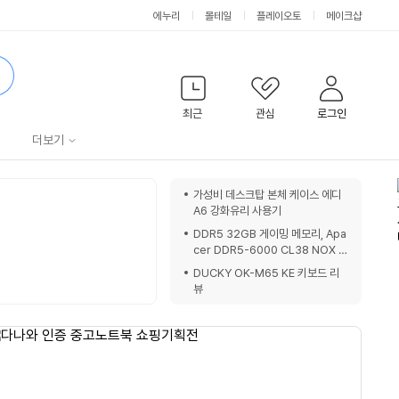
에누리
몰테일
플레이오토
메이크샵
검
색
최근
관심
로그인
서
더보기
비
쇼
가성비 데스크탑 본체 케이스 에디
핑
A6 강화유리 사용기
스
노
DDR5 32GB 게이밍 메모리, Apa
트
cer DDR5-6000 CL38 NOX 1
6GBx2 패키지 리뷰
DUCKY OK-M65 KE 키보드 리
뷰