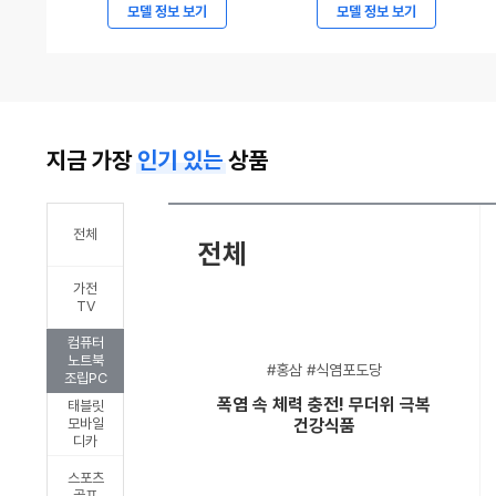
7294
현
모델 정보 보기
모델 정보 보기
만
대
원
자
부
동
터
차,
지금 가장
인기 있는
상품
시
2027
작,
캐
볼
스
전체
전체
보
퍼
가전
ES90
및
TV
파
캐
컴퓨터
격
스
노트북
#홍삼 #식염포도당
조립PC
가
퍼
폭염 속 체력 충전! 무더위 극복
태블릿
격
일
모바일
건강식품
디카
승
렉
부
트
스포츠
골프