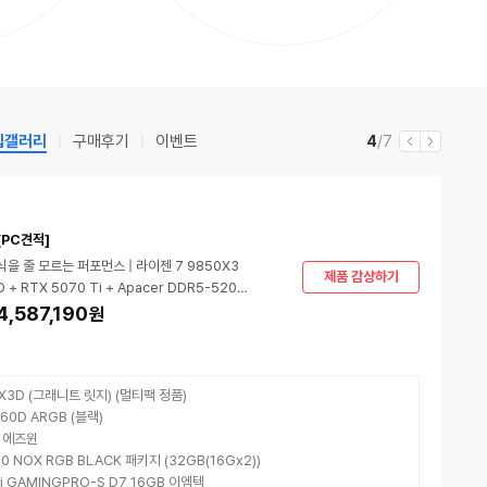
립갤러리
구매후기
이벤트
현
전
4
/7
이
다
재
체
전
음
[PC견적]
식을 줄 모르는 퍼포먼스 | 라이젠 7 9850X3
제품 감상하기
D + RTX 5070 Ti + Apacer DDR5-5200
CL40 NOX RGB BLACK
4,587,190
원
X3D (그래니트 릿지) (멀티팩 정품)
360D ARGB (블랙)
D 에즈윈
40 NOX RGB BLACK 패키지 (32GB(16Gx2))
 Ti GAMINGPRO-S D7 16GB 이엠텍