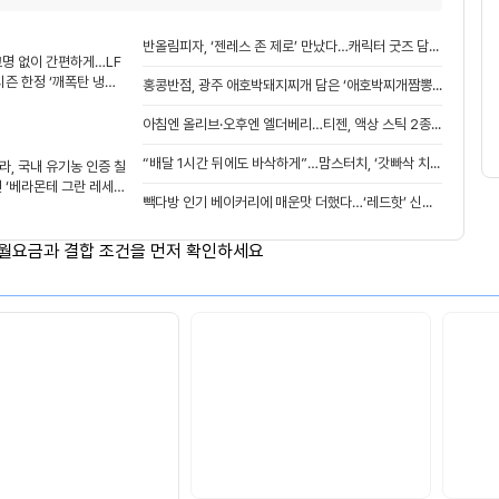
생
적
용
반올림피자, ‘젠레스 존 제로’ 만났다…캐릭터 굿즈 담은 한정 세트 출시
고명 없이 간편하게…LF
시즌 한정 ‘깨폭탄 냉면’
홍콩반점, 광주 애호박돼지찌개 담은 ‘애호박찌개짬뽕’ 출시
아침엔 올리브·오후엔 엘더베리…티젠, 액상 스틱 2종 선보여
“배달 1시간 뒤에도 바삭하게”…맘스터치, ‘갓빠삭 치킨’ 출격
라, 국내 유기농 인증 칠
인 ‘베라몬테 그란 레세르
빽다방 인기 베이커리에 매운맛 더했다…‘레드핫’ 신메뉴 2종 출시
시