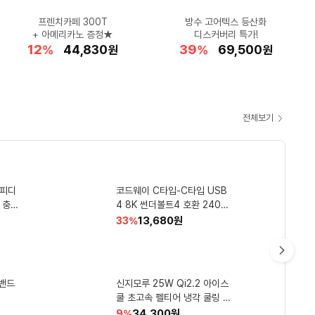
클래식 감성과 성능,
프렌치카페 300T
"클래식의 완성"
여름 러닝에는~
폭염 속 라운드
식욕왕성해지는 여름에
방수 고어텍스 등산화
하프클럽 여름 특가!
열기까지 흡수하는
피지 흡착&쿨링
반스 프리미엄 클래식 슬립온
모두 챙긴 자토바이 특가!
+ 아메리카노 증정★
풋조이 우산은 필수!
테바 러닝샌들!
다이어트, 이제 유산균으로!
템퍼 오리지날 스마트쿨
인견 심리스 브라 4종
클로란 드라이 샴푸
디스커버리 특가!
9
53
34
12
22
29
40
39
20
57
할
할
할
할
할
1,350,000
44,830
83,900
39,900
71,010
할
할
할
할
할
169,850
108,110
69,500
34,580
7,490
%
%
%
%
%
원
원
원
원
원
%
%
%
%
%
원
원
원
원
원
인
인
인
인
인
인
인
인
인
인
율
율
율
율
율
율
율
율
율
율
전체보기
쿠
팡
와
ha 게
환 예
오피디
 부스
0
홈플래닛 QHD 웹캠 방송용
쿤달 네이처 마일드 퍼퓸 애견
코드웨이 C타입-C타입 USB
아쿠아시스 먹는샘물 무라벨 2
도루코 페이스 7 II 프레쉬 면
우
 충전
수업용 화상카메라 (500만화
샴푸 화이트런더리향 500ml
4 8K 썬더볼트4 호환 240W
도기세트 면도기 + 면도날 5p
L 12개
소 오토포커스 광시야각 마이
40Gbps 고속충전 데이터 케
1세트
1개입 1개
할
할
할
할
할
9,240
30,990
13,680
5,790
16,390
원
원
원
원
원
33
16
33
34
34
%
%
%
%
%
최
인
인
인
인
인
크내장) LX-V11
이블 1.2m 그레이 1개
리
리
리
5.0
4.6
4.6
(
(
(
5
63
42
)
)
)
별
별
별
뷰
뷰
뷰
율
율
율
율
율
저
점
점
점
수
수
수
CM’s
Pick
가
다
레이터
전기면
밴드
 고소한
ED 게
액츠 퍼펙트 실내건조 일반용
컴배트 파워 바퀴용 유인살충
신지모루 25W Qi2.2 아이스
아토젯 샤워기 본품 + 헤드필
필립스 소닉케어 3100 시리즈
음
관
스톰블루
5G64
프레시 플로럴향 액상세제 본
쿨 초고속 펠티어 냉각 쿨링 M
터 3p + 바디필터 3p 세트 1
전동칫솔 HX4031/21 화이트
제 타게트형 12g 2개
에어쿨러 맥세이프 차량용 무
개
1개
품 3.2L 1개
할
할
할
할
할
34,300
10,790
12,170
27,450
43,900
원
원
원
원
원
45
50
9
65
49
%
%
%
%
%