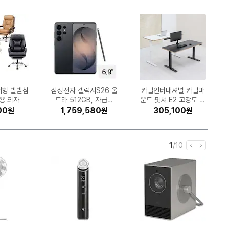
25 햅쌀 수
드 KQ55
대형 발받침
직 스튜디오
-C563W
러다임 Ai
디 마사지
로우 쿠시
T13 프로
커브110
삼성전자 갤럭시S26 울
GS칼텍스 킥스 파오 10
세이코 남성 셀렉션 S시
한국타이어 벤투스 에어
Microsoft Windows
대상웰라이프 뉴케어 구
한국타이어 다이나프로
롯데칠성음료 펩시콜라
스파클 생수 무라벨 2L
미닉스 더 플렌더 Max
APPLE 2025 iPad Pr
에이션패션 폴햄 쿨맥스
K2 블리츠 FUS24G91
LG전자 휘센 SQ06EZ
클라우드백 마이 사이즈
크록스 바야밴드 클로그
롯데정밀화학 유록스 요
삼성전자 갤럭시S26 2
카멜인터내셔널 카멜마
EFM ipTIME C500G
kg (1개)
H/ LS51
R (스탠드)
 드라이버
JC7620
(해외구매)
용 의자
토너)
HPX RA43 235/55R
S H472 245/45R18
제로슈거 라임향 1.25L
MNFD-200G (일반구
11 Home (처음사용자
수한맛 200ml (30개)
트라 512GB, 자급제
0 0W30 1L (1개)
리즈_SBTH007
(30개)
스트레치 슬림 슬랙스 P
운트 핏쳐 E2 고강도 듀
1WBS ((전국)기본설치
56GB, 자급제 (블랙)
체어 M900MQ 2.0
o 11 M5 (256GB)
205089-066
소수 10L (1개)
(단품)
Z1
품)
)
19 (전국무료장착)
(전국무료장착)
용 한글)
(12개)
(블랙)
매)
얼 스퀘어 프레임 모션
HD2PP1032
게이밍 의자
비 포함)
990
590
890
520
000
50
00
80
00
50
1,759,580
208,000
145,000
454,010
161,970
141,670
46,700
15,020
11,000
11,160
1,689,920
308,490
524,990
1,141,140
305,100
44,360
34,900
26,090
8,400
8,210
원
원
원
원
원
원
원
원
원
원
원
원
원
원
원
원
원
원
원
원
원
원
원
원
원
원
원
원
원
원
스탠딩 책상 (1600x7
50)
현
전
1
/
10
이
다
재
체
전
음