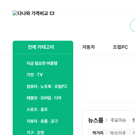
비
교
통
하
합
고
검
잘
색
사
전체 카테고리
자동차
조립PC
는,
다
나
지금 필요한 여름템
와
가전 · TV
컴퓨터 · 노트북 · 조립PC
태블릿 · 모바일 · 디카
스포츠 · 골프
뉴스룸
주요이슈
자동차 · 용품 · 공구
가구 · 조명
먹거리
패션/의류