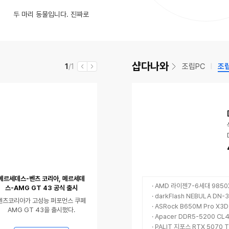
영
동
수
손톱만 한 차세대 Mini SSD 직접 테스트 해봤더니 충격적인 결과
글
)
인
CPU 4+4 케이블 2개, GPU(PCI-e) 6+2 연결 문의드립니다.
두 마리 동물입니다. 진짜로
율
상
영
동
스와이프는 끝, AI가 상대 정해주는 데이팅 '디토'
수
있
상
영
음
있
상
음
있
샵다나와
현
전
조립PC
조
1
/1
이
다
음
재
체
전
음
메르세데스-벤츠 코리아, 메르세데
· AMD 라이젠7-6세대 9850
스-AMG GT 43 공식 출시
· darkFlash NEBULA DN-
벤츠코리아가 고성능 퍼포먼스 쿠페
· ASRock B650M Pro X3
AMG GT 43을 출시했다.
· Apacer DDR5-5200 CL
· PALIT 지포스 RTX 5070