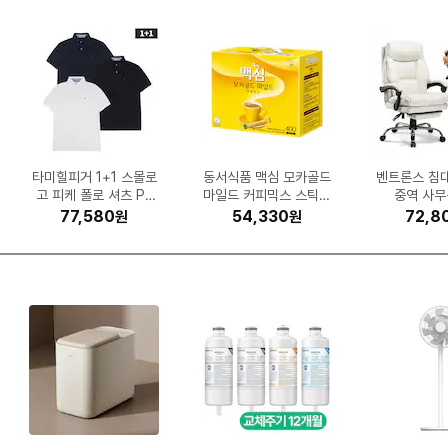
GT
43
공
식
출
시
타미힐피거 1+1 스몰로
삼성전자 갤럭시 버즈4
iFLYTEK AI 스마트 통
삼성전자 DV90TA04
팅크웨어 아이나비 Z9
파인디지털 파인뷰 X7
LG전자 힐링미 파타야
킹스톤 KC3000 M.2
오므론 HEM-7156T
큐맥스 QMAX-C02
동서식품 맥심 모카골드
코스트코 커클랜드 울트
깨끗한나라 순수 프리미
Microsoft Windows
ESSENCORE KLEVV
포켓몬코리아 포켓몬카
Canon MAXIFY 정품
노스페이스 액티비스트
무아스 퓨어 미니 LED
K2 플라이하이크 프라
햇살드리 20
삼성전자 올레
벤트론스 침
삼성전자 뮤
삼성전자 SL
캘러웨이 패
스라이부 핸
네파 하이플
보이스캐디 
혼다 슈퍼
프로 SM-R640 (정품)
700 프로 2채널 (32G
MH67BR (일반설치)
고 피케 폴로 셔츠 PK
900 2채널 (32GB)
0TE (일반판매처)
역기 4.0 (정품)
NVMe (1TB)
마일드 커피믹스 스틱 4
보아 고어텍스 NS95P
무한 GX7192 (무한잉
드 스칼렛 바이올렛 강
라 클린 캡슐세제 140
11 Pro (처음사용자용
DDR5-5600 CL46
엄 30m (30롤) (3팩)
임 FUS24G21-C2
시계
향미 상등급 10
5 HW-LS50
SF8EAEXK
스모크 맥스
고어텍스 7
(MD01) 
중역 사무
(기본
반팔_13H18
B)
화 확장팩 레이징서프 3
파인인포 (16GB)
00개입 (1개)
개입 (1개)
한글)
04A
크)
H (정
(정품
1,517,190
572,840
322,780
310,000
126,220
512,140
211,650
113,410
77,580
32,610
324,600
497,000
199,000
94,050
20,500
54,330
39,570
74,520
18,350
7,040
2,739,
1,135,
465,
408,
352,
434,1
64,8
42,4
72,8
35,2
원
원
원
원
원
원
원
원
원
원
원
원
원
원
원
원
원
원
원
원
0팩 (150장)