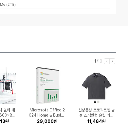
Me (2TB)
현
전
1
/
10
이
다
재
체
전
음
시S26 울
브 센서티브
L 미니 더
2구 16A
 무한 L32
-J3260F
나 멀티 게
V1 (정품)
-C513W
브제컬렉션
LG전자 휘센 DQ205P
시디즈 T50 AIR LIGH
고려은단 비타민C 100
케이에스스포츠 스타카
Microsoft Office 2
UGREEN DXP4800
삼성전자 DDR5-560
엔티스 ES 700W 80
엑스지미 호라이즌 20
듀오백 Q1 Airo 메쉬
팅크웨어 아이나비 VX3
신성통상 프로젝트엠 남
스탠리 퀜처 H2.0 플로
삼성전자 갤럭시A36 1
린백 책상 의자 LB221
LG생활건강 피지(FIJI)
허먼밀러 뉴 에어론 풀
GIGABYTE B650M
APPLE 에어팟 프로3
시디즈 베이직 오피스
용량 멀티탭
GA (일반
1600x80
 106g(미
B, 자급제
한잉크)
본잉크)
토너)
랙
PLUS스탠다드 ATX3.1
024 Home & Busine
사무용 컴퓨터 책상 의
토 인세인 피니시모 울
Plus (하드미포함)
SVA (일반구매)
0 600정 (1개)
MAX (정품)
T 메쉬 의자
0 (16GB)
000 2채널 (64GB, 무
모락셀라 냄새제거 뽀송
우스테이트 텀블러 88
체어+호환 헤드레스트
성 조직변형 슬릿 카라
28GB, 자급제 (정품)
MFHP4KH/A (정품)
K 제이씨현
체어
HA
16개)
m)
)
)
테 로드 700C (2024
ss (PKC 한글)
자
한 코튼향 2.1L (1개)
해외구매 (B size)
티_EPE2TT1101
7ml (일반)
료장착)
560
090
000
000
500
70
43
10
40
00
3,832,000
1,800,000
1,079,000
353,690
262,650
416,930
216,630
29,000
40,020
55,000
490,000
952,900
159,460
237,060
207,200
110,240
98,000
36,350
14,720
11,484
원
원
원
원
원
원
원
원
원
원
원
원
원
원
원
원
원
원
원
원
원
원
원
원
원
원
원
원
원
원
년형)