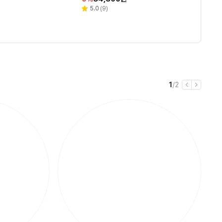
인
인
인
인
인
선충전 거치대 블랙
리
리
리
리
4.5
4.7
5.0
4.7
(
(
(
(
7,914
1,020
9
725
)
)
)
)
별
별
별
별
뷰
뷰
뷰
뷰
율
율
율
율
율
점
점
점
점
수
수
수
수
현
전
1
/
2
이
다
재
체
전
음