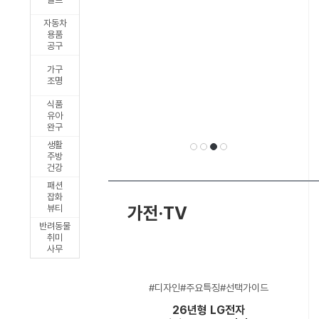
릭
자동차
출
용품
공구
시
가구
조명
식품
유아
완구
생활
주방
건강
패션
선
1
2
3
4
잡화
가전·TV
뷰티
반려동물
취미
사무
택
#디자인#주요특징#선택가이드
26년형 LG전자