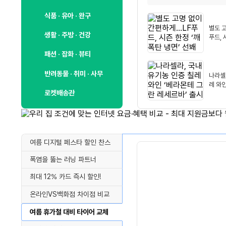
식품 · 유아 · 완구
별도 
생활 · 주방 · 건강
푸드, 
선봬
패션 · 잡화 · 뷰티
반려동물 · 취미 · 사무
나라셀
레 와
로켓배송관
바’ 출
여름 디지털 페스타 할인 찬스
폭염을 뚫는 러닝 파트너
최대 12% 카드 즉시 할인!
온라인VS백화점 차이점 비교
여름 휴가철 대비 타이어 교체