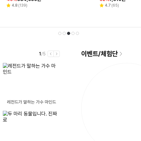
인
인
인
인
인
CH015krWH 화이트 1개
인
인
인
인
인
리
리
리
리
리
리
리
4.6
4.8
4.8
4.9
(
(
(
(
665
18
139
17
)
)
)
)
4.7
4.7
5.0
(
(
(
58
65
2
)
)
)
별
별
별
별
별
별
별
뷰
뷰
뷰
뷰
뷰
뷰
뷰
율
율
율
율
율
율
율
율
율
율
점
점
점
점
점
점
점
수
수
수
수
수
수
수
선
재
1
2
3
4
5
이벤트
/
체험단
현
전
1
/5
이
다
재
체
전
음
남
이번에 처음 pc를 사려합니다.
여
글제목
댓
10
여름 디저트, 삼립 수박샌드!
(9)
은
노트북 추천 부탁드립니다~!
시
글
컴퓨터를 킬때 가끔 모니터에 화면이 안 나옵니다
간
택
생
댓
수
(14)
AMD 5600GT CPU 인식이 가능할까요?
글
댓
 키보드를 바꿀지
(9)
레전드가 말하는 가수 마인드
B850m박격포+3SYS RC1800쿨러 사용중인데 5080 간섭여부
수
글
댓
? 로또이벤트 열렸습니다.
(8)
호환성 여부 질문드립니다.
댓
수
글
(8)
지옥폭염속 현장 작업속도 10배 단축시켜주는 8월 공구 총정리!! [월간황부장 26.8]
예전에 쓰던 컴퓨터 메모리인데 가격좀 부탁 드립니다
[리뷰 상품] 쉘퍼 DFFP-MAX1
글
댓
수
집에서 간편하게
(8)
됨
00
강변 테크노마트 노트북 메인보드 메모리 고정핀 파손 수리 질문
동
소스 STT 모델 ㄷㄷㄷ
수
글
댓
보이스피싱 항상 조심.. 저도 여러번 당할뻔 했어요.
(14)
30
할
305,230
%
원
파워 살려고 하는데