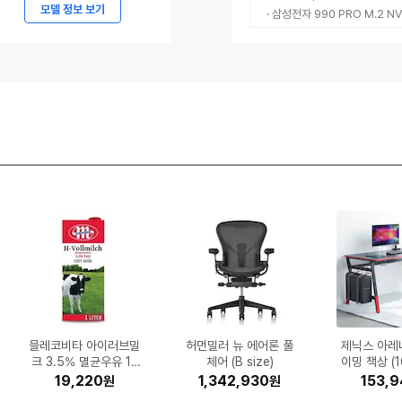
메
모델 정보 보기
· 삼성전자 990 PRO M.2 NV
르
세
데
스-
벤
츠
코
리
아,
메
르
세
데
알앤더스 캐디톡 미니온
삼성전자 비스포크 무풍
삼성전자 정품 MLT-K2
동서식품 맥심 화이트골
SK엔무브 지크 X7 SP
믈레코비타 아이러브밀
글락소스미스클라인 센
SK엔무브 지크 X7 LS
삼성전자 갤럭시워치8
GIGABYTE B850M
Brother 정품 무한 DC
아누아 피디알엔 히알루
모바 S70 Ultra Rolle
MSI 지포스 RTX 506
ASUS 비보북 16 X16
나이키 레볼루션 8 HJ
허먼밀러 뉴 에어론 풀
(주)파마리서치 리쥬란
모토벨로 KG9 DUAL
광동제약 제주 삼다수
삼성전자 갤럭
유니레버 도
보이스캐디 S
현대일렉트릭 
Epson 정품
삼성전자 SL
제닉스 아레
캐논 파워샷 
삼성전자 SL
LG전자 오
스-
40mm 블루투스 (정품)
소다인 오리지널 플러스
AORUS ELITE WIFI6
윈도우핏 AW06C715
드 믹스 스틱 400개입
크 3.5% 멸균우유 1L
5W30 4L (1개)
5W30 6L (1개)
50L 검정
2
론산 캡슐 100 세럼 30
07AA-MB045W (SS
9198-003 (공식판매
더마 힐러 모이스춰 트
0 벤투스 2X OC D7
P-T730DW (무한잉
그린 2L (24개)
체어 (B size)
(48V, 8Ah)
r
누전차단 고
DQ235MW
이밍 책상 (
스킨 뷰티 바
트라 256G
56 (무
W (기
(기본
블
5EWAZ (무료설치)
치약 100g (6개)
E ICE 제이씨현
(12개)
(1개)
리트먼트 앰플 30ml (1
D 512GB)
ml (1개)
8GB
크)
처)
국산) (
(1.5
(블랙
구매
0)
329,000
903,270
196,790
227,490
143,770
29,920
50,370
18,590
19,220
21,330
1,342,930
1,169,000
998,000
699,000
299,000
638,990
25,600
51,264
21,300
17,510
1,639,
1,169,
206,
242,
294,
556,5
153,9
327,1
13,8
31,8
원
원
원
원
원
원
원
원
원
원
원
원
원
원
원
원
원
원
원
원
AMG
개)