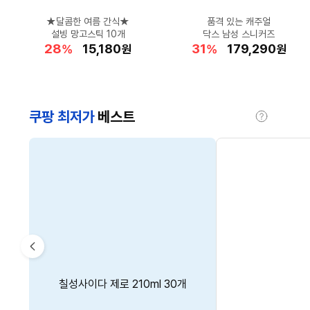
★달콤한 여름 간식★
숨 막히는 더위 타파!
땀에 젖은 옷도 OK
시원한 살안타템!
데일리로 딱!
★여행백팩 인기상품★
갓성비 전기자전거♥
공홈 최대 혜택가!
품격 있는 캐주얼
★스테디셀러★
집에서 즐기는 시원한 빙수♥
캘빈클라인 선글라스
설빙 망고스틱 10개
나이키 더플백 특가
1만원대 쿨링티★
닥스 초경량 슬림 우양산
카드혜택가 75.2만원
드리미 X60 Master
브라이튼 디즈니 백팩
닥스 남성 스니커즈
21
48
46
33
28
37
31
12
26
3
할
할
할
할
할
148,850
69,900
11,900
29,601
15,180
할
할
할
할
할
1,090,000
898,000
179,290
107,450
44,000
%
%
%
%
%
원
원
원
원
원
%
%
%
%
%
원
원
원
원
원
인
인
인
인
인
인
인
인
인
인
율
율
율
율
율
율
율
율
율
율
쿠팡 최저가
베스트
도
움
말
CM’s
Pick
이
한성컴퓨터 DQHD 울트라와이드
스카트 주방 식탁 전용 물티슈
탐사 샘물 2L 12개
칠성사이다 제로 210ml 30개
파워에이드 제로 600ml 40개
전
리얼 120 모니터 124cm
40매 4개 one size