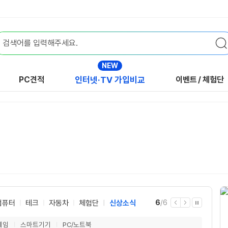
NEW
PC견적
인터넷·TV 가입비교
이벤트
/
체험단
현
전
컴퓨터
테크
자동차
체험단
신상소식
6
/
6
이
다
자
재
체
전
음
동
재
게임
스마트기기
PC/노트북