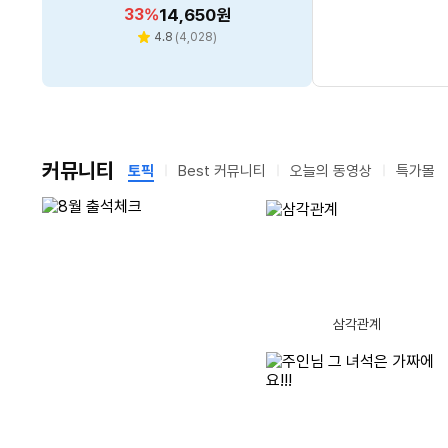
TFG49Q12UW
할
할
할
할
할
14
33
43
55
57
%
%
%
%
%
661,200
14,650
35,150
8,020
5,790
원
원
원
원
원
인
인
인
인
인
리
리
리
리
4.8
4.8
4.7
4.8
(
(
4,028
2,236
(
(
471
52
)
)
)
)
별
별
별
별
뷰
뷰
뷰
뷰
율
율
율
율
율
수
수
수
수
점
점
점
점
커뮤니티
토픽
Best 커뮤니티
오늘의 동영상
특가몰
남
남
글제목
댓
1
음? 출석체크 뭐 바뀌었나요?
(22)
은
은
시
시
글
간
간
글제목
댓
수
글제목
2
‘입추’이지만 덥네요.
(14)
11
[주간 랭킹] 5위
글제목
글
댓
글제목
3
영화 아니고 실제 상황. 제트보트의 미친 순발력
(10)
12
모니터를 바꿀지
손님 뚝! 사장님 결국?
제트보트의 미친 순발력
삼각관계
글제목
수
댓
글
글제목
4
흠...... 글쓰기 3번만에 성공 ?
(14)
13
드디어 4주만인가
글제목
댓
글
수
글제목
5
뜨거움의 입추 (立秋)
(12)
14
금요일 밤이네요
가장 가까운 완성 - 삼성전자 990 PRO
[리뷰 상품] 한경희생활과학 H
PCCOOLER CPS DC360 P
글제목
글
수
댓
글제목
6
아기다리 고기다리던 네페 1000P 당첨!
(17)
15
초계국수, 이제 
MS-FD-5000HW
RO ARGB DISPLAY (화이트)
동
글제목
댓
수
글
갤럭시 Z폴드8 와이드, 며칠 써보니… 진짜는 커버화면이었습니다
1위를 탈환한 오픈
글제목
7
그분을 사랑합니다
(11)
16
30
28.7
할
198,420
할
99,000
%
원
%
원