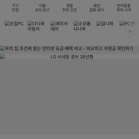
가구
식품
생활
패션
반려동물
조명
유아·완구
주방·건강
잡화·뷰티
취미·사무