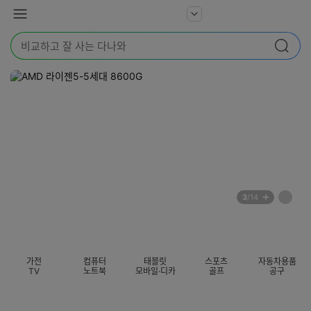
본문 바로가기
다
서
메
나
비
뉴
와
검
스
검색
색
더
어
보
를
기
입
력
해
주
세
요
배
페
3
/14
너
이
전
자
섹션 카테고리
지
체
동
보
롤
기
링
가전
컴퓨터
태블릿
스포츠
자동차용품
멈
TV
노트북
모바일·디카
골프
공구
춤