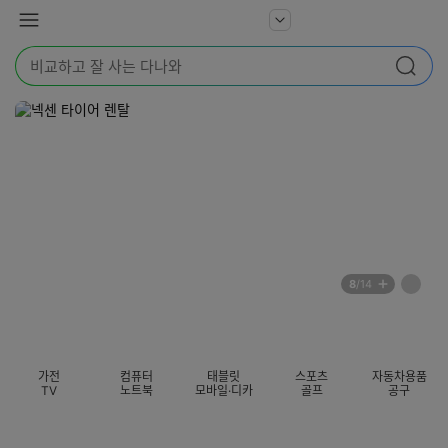
본문 바로가기
다
서
메
나
비
뉴
와
검
스
검색
색
더
어
보
를
기
입
력
해
주
세
요
배
페
8
/14
너
이
전
자
섹션 카테고리
지
체
동
보
롤
기
링
가전
컴퓨터
태블릿
스포츠
자동차용품
멈
TV
노트북
모바일·디카
골프
공구
춤