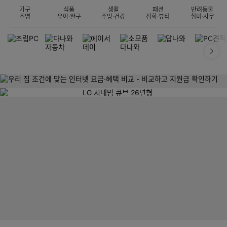
가구
식품
생활
패션
반려동물
조명
유아·완구
주방·건강
잡화·뷰티
취미·사무