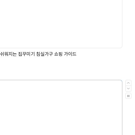
이
전
다
음
자
동
재
생
멈
춤