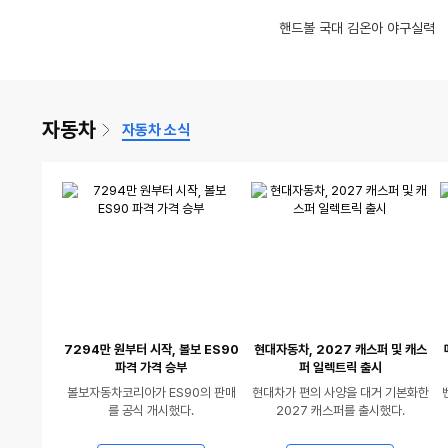
영
동
AI 안경으로 모든 정보 쉽게 얻는 방법 공개!
글제목
댓
수
글
AI 대가가 추천하
글제목
수
8
비비고에서 갈비만두가 왔어요
(12)
17
살인적인 날씨, 
인
인
달인. 근데 일을 못하는
핸드볼 국대 김온아 야구실력
서열 1위 냥이
율
율
상
영
동
글제목
댓
글
별 기대 안했는데 생각보다 괜찮네? 푸마 울트라 나이트로 7 얼티메이트 MG 실착 리뷰
수
글제목
9
바나나 오래 보관하는법
(13)
18
있
상
영
글
수
음
있
상
수
음
있
자동차
자동차 소식
음
7294만 원부터 시작, 볼보 ES90
현대자동차, 2027 캐스퍼 및 캐스
파격 가격 승부
퍼 일렉트릭 출시
볼보자동차코리아가 ES90의 판매
현대차가 편의 사양을 대거 기본화한
를 공식 개시했다.
2027 캐스퍼를 출시했다.