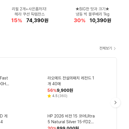
★G마켓 홈쇼핑특가★
리필 2개+사은품까지!
폭염경보! 넥쿨러로
공홈 최대 혜택가!
입문용 러닝화
RTX5050 탑재 노트북
소파 사면 상품권까지?!
★BIG한 맛과 크기★
샤오신 프로 GT
크리니크 1+1
엘르 백팩+크로스백 2종
드리미 X60 Master
헤라 쿠션 득템찬스
저렴하게 GET!
체감 온도 뚝▼
지마켓 쿠폰 받으면 124만
냉동 빅 블루베리 1kg
13인치 50.9만 할인
다우닝 패밀리 소파
노란 에센스 로션
38
51
42
15
42
23
54
8
30
41
할
할
할
할
할
1,090,000
45,340
74,390
13,500
51,264
할
할
할
할
할
1,557,000
3,654,090
523,350
39,030
10,390
%
%
%
%
%
원
원
원
원
원
%
%
%
%
%
원
원
원
원
원
인
인
인
인
인
인
인
인
인
인
율
율
율
율
율
율
율
율
율
율
전체보기
쿠
팡
와
 마스터
OC 2
I 태블
Fast
HD 8
롯데웰푸드 찰떡 일품 팥빙수
신지모루 25W Qi2.2 아이스
미치코런던 60우드 장우산 0
라오메뜨 전설의패치 레전드 1
유한락스 욕실청소용 세정제
우
 A
T IPS
00Hz
쿨 초고속 펠티어 냉각 쿨링 M
개 40매
46 블루
900ml 4개
(냉동) 240ml 12개입 1개
3 9
에어쿨러 맥세이프 차량용 무
할
할
할
할
할
34,890
12,920
18,800
9,900
17,570
원
원
원
원
원
39
8
5
56
49
%
%
%
%
%
최
 커브
인
인
인
인
인
선충전 거치대 블랙
리
리
리
리
4.9
5.0
4.5
4.9
(
(
(
(
41,094
9
360
31,467
)
)
)
)
별
별
별
별
뷰
뷰
뷰
뷰
율
율
율
율
율
저
점
점
점
점
수
수
수
수
CM’s
Pick
가
다
 해충퇴
제 매
 GA
ED 게
iFi
필립스 3000 시리즈 전기면
탐사 6free 강아지 사료 연어
크리넥스 99 플러스 핸드워시
HP 2026 비전 15 코어Ultra
상상그램 삼성 공기청정기 호
음
관
 라이
-
5G64
5 Natural Silver 15-FD213
환용 필터 1개 CFX-K100D
레시피 6kg 1개
도기 S3243/12 스톰블루
리필 허브파우더 4L 1개
즈 지
6TU 512GB 16GB Free D
(프리미엄)
할
할
할
할
할
18,800
64,000
30,490
11,680
899,000
원
원
원
원
원
37
27
45
20
10
%
%
%
%
%