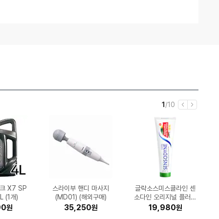
임
5
현
전
1
/
10
이
다
재
체
전
음
정품 무한 DC
심 화이트골
ra Rolle
크 X7 SP
+1 스몰로
E C500G
 포켓몬카
R5-560
럭시워치8
Airo 메쉬
삼성전자 갤럭시S26 울
LG전자 휘센 DQ205P
동서식품 맥심 모카골드
Epson 정품 무한 L32
미닉스 더 플렌더 Max
나이키 레볼루션 8 HJ
킹스톤 KC3000 M.2
캐논 파워샷 V1 (정품)
스라이부 핸디 마사지
보이스캐디 T13 프로
APPLE 2025 iPad Pr
GS칼텍스 킥스 파오 10
유니레버 도브 센서티브
글락소스미스클라인 센
삼성전자 DV90TA04
롯데칠성음료 펩시콜라
SK엔무브 지크 X7 LS
허먼밀러 뉴 에어론 풀
오므론 HEM-7156T
캘러웨이 패러다임 Ai
투스 (정품)
 400개입
터 책상 의
바이올렛 강
 셔츠 PK
W (무한잉
 (1개)
GB)
)
마일드 커피믹스 스틱 4
MNFD-200G (일반구
9198-003 (공식판매
트라 512GB, 자급제
(MD01) (해외구매)
SVA (일반구매)
56 (무한잉크)
NVMe (1TB)
소다인 오리지널 플러스
제로슈거 라임향 1.25L
체어+호환 헤드레스트
스킨 뷰티 바 106g(미
스모크 맥스 드라이버
o 11 M5 (256GB)
0 0W30 1L (1개)
0TE (일반판매처)
5W30 6L (1개)
이징서프 3
3H18
)
00개입 (1개)
(블랙)
처)
매)
해외구매 (B size)
치약 100g (6개)
국산) (16개)
(12개)
(정품)
000
000
690
30
60
00
60
00
90
80
1,759,580
1,147,200
206,000
454,960
433,000
525,600
414,480
52,000
52,404
35,250
1,697,560
465,890
952,900
661,720
115,570
29,790
19,980
31,800
11,000
11,170
원
원
원
원
원
원
원
원
원
원
원
원
원
원
원
원
원
원
원
원
원
원
원
원
원
원
원
원
원
원
50장)