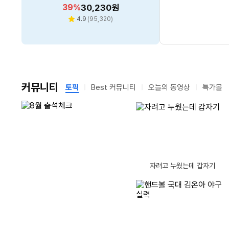
휘센 오브제컬렉션 위너 1시리즈
클래식 홈멀티형 에어컨
할
할
할
할
할
20
11
39
35
46
%
%
%
%
1,714,500
1,955,480
%
32,980
30,230
11,300
원
원
원
원
원
AF70F19D11GRT + 리모컨
2in1 멀티형 에어컨 방문설치
인
인
인
인
인
리
리
리
리
리
4.9
4.8
4.8
5.0
4.0
(
95,320
(
(
780
128
(
(
1
1
)
)
)
)
)
별
별
별
별
별
뷰
뷰
뷰
뷰
뷰
FQ17GW1HD2(스탠드형)
세트 방문설치 일반배관형
율
율
율
율
율
수
수
수
수
수
점
점
점
점
점
SQ06GA1
커뮤니티
토픽
Best 커뮤니티
오늘의 동영상
특가몰
남
남
글제목
댓
1
마구마구 감기는 눈꺼풀
(17)
은
은
시
시
글
간
간
글제목
수
댓
글제목
2
만만하게 봤던 USB-A 메모리스틱 지금 구입하려니 어안이 벙벙
(18)
11
글제목
댓
글
글제목
3
망고나무의 모습은?
(18)
12
바나나 오래 보관하는법
밀첩한 동물
자려고 누웠는데 갑자기
글제목
글
댓
수
글제목
4
무더위가 계속 이어집니다.
(15)
13
수요일 오후네요
글제목
댓
수
글
글제목
댓
5
별것도 아닌 ..
(17)
14
오리걸음
(9)
슬프네요 25만원어치 절단석 4만5천원에.. 처분 도와드리는 영상입니다..
계산된 여유 -
[리뷰 상품] 스마트카라 블레이
[리뷰 상품] 매직쉐프 MFW-V
글제목
글
수
댓
글제목
글
댓
6
오늘은 어제보다 더 덥다고 하던데 진짜 더운 날씨이긴 하네요.
(28)
15
자, 예쁜 손~
(11)
드X AI SC-D0404 (라이트베
3000W PRO
동
폴드8 케이스 살만한건 이거 뿐이네ㅠㅠ,,
글제목
수
글
댓
글제목
수
글
7
컴퓨터 수리견적 합리적인지 봐주세요 형님들
(21)
16
지난 이야기라고 
이지)
30
30
할
559,530
할
152,840
%
원
%
원