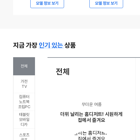
7294
현
모델 정보 보기
모델 정보 보기
만
대
원
자
부
동
터
차,
지금 가장
인기 있는
상품
시
2027
작,
캐
볼
스
전체
전체
보
퍼
가전
ES90
및
TV
파
캐
컴퓨터
격
스
노트북
무더운 여름
조립PC
가
퍼
더위 날리는 홈디저트! 시원하게
태블릿
격
일
모바일
집에서 즐겨요
디카
승
렉
부
트
스포츠
골프