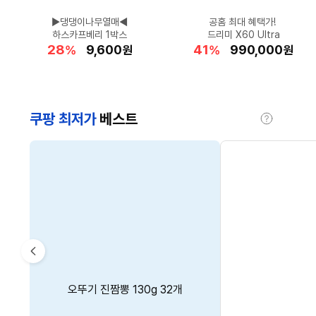
삼성 65" QLED TV
갓성비 전기자전거♥
▶댕댕이나무열매◀
▶요즘 가장 핫한◀
프렌치카페 300T
오늘 단 하루! 최대 혜택!
내일 바로 설치 가능한
공홈 최대 혜택가!
피지 흡착&쿨링
폭염 속 라운드
포켓몬 MEGA 확장팩 니힐제
카드혜택가 75.2만원
+ 아메리카노 증정★
하스카프베리 1박스
G마켓 116만원대
편안한 휴식 공간 완성
풋조이 우산은 필수!
클로란 드라이 샴푸
드리미 X60 Ultra
LG 1위 김치냉장고
32
3
30
12
28
로
32
39
41
34
51
할
할
할
할
할
898,000
1,231,150
44,830
40,180
9,600
할
할
할
할
할
1,746,870
1,021,920
990,000
39,900
7,490
%
%
%
%
%
원
원
원
원
원
%
%
%
%
%
원
원
원
원
원
인
인
인
인
인
인
인
인
인
인
율
율
율
율
율
율
율
율
율
율
쿠팡 최저가
베스트
도
움
말
CM’s
Pick
이
삼성전자 62.6㎡(19평) + 18.7
다슈 매직 커버 니플밴드 52매
LG전자 인버터 56.9㎡
오뚜기 진짬뽕 130g 32개
오뚜기 든든쌀밥 210g 36개
전
(17.2평형) + 18.7㎡(5.7평형)
㎡(5.7평) BESPOKE AI 무풍
2개