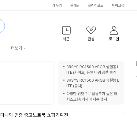
에누리
몰테일
플레이오토
메이크샵
검
색
최근
관심
로그인
서
더보기
비
쇼
3RSYS RC1500 ARGB 쌍철봉 L
핑
ITE (화이트) 듀얼 타워 공랭 쿨러
스
노
3RSYS RC1500 ARGB 쌍철봉 L
트
ITE (블랙)
다양한 위젯으로 활용도가 높은 터
치스크린! 커세어 제논 엣지