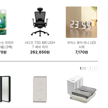
순수 프리미
밴드 클로그
 MLT-K2
디톡 미니온
대형 발받침
 16 X16
아이러브밀
서치 리쥬란
-C513W
직 오피스
삼성전자 갤럭시S26 울
코스트코 커클랜드 울트
한국타이어 벤투스 에어
시디즈 T50 AIR LIGH
삼성전자 갤럭시A36 1
스파클 생수 무라벨 2L
삼성전자 SL-J3260F
GIGABYTE B650M
GIGABYTE B850M
광동제약 제주 삼다수
세이코 남성 셀렉션 S시
대상웰라이프 뉴케어 구
신성통상 프로젝트엠 남
한국타이어 다이나프로
Canon MAXIFY 정품
보이스캐디 SL 미니 더
파인디지털 파인뷰 X7
무아스 퓨어 미니 LED
네파 하이플로우 쿠시
큐맥스 QMAX-C02
45W (SS
모이스춰 트
멸균우유 1L
롤) (3팩)
용 의자
9-066
토너)
 검정
어
S H472 245/45R18
AORUS ELITE WIFI6
라 클린 캡슐세제 140
트라 256GB, 자급제
28GB, 자급제 (정품)
그린 2L (24개)
W (기본잉크)
T 메쉬 의자
K 제이씨현
(30개)
HPX RA43 235/55R
700 프로 2채널 (32G
무한 GX7192 (무한잉
수한맛 200ml (30개)
성 조직변형 슬릿 카라
고어텍스 7JC7620
리즈_SBTH007
시계
블랙
30ml (1
GB)
개)
E ICE 제이씨현
(전국무료장착)
개입 (1개)
(블랙)
19 (전국무료장착)
티_EPE2TT1101
크)
B)
000
000
20
90
70
90
00
70
00
80
1,639,550
490,000
296,240
262,650
227,490
110,240
161,940
22,940
15,020
21,300
208,000
497,000
140,560
326,910
64,800
211,650
47,350
32,610
11,484
7,170
원
원
원
원
원
원
원
원
원
원
원
원
원
원
원
원
원
원
원
원
원
원
원
원
원
원
원
원
원
원
현
전
1
/
10
이
다
재
체
전
음