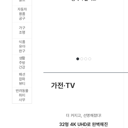
릭
자동차
출
용품
공구
시
가구
조명
식품
유아
완구
생활
주방
건강
패션
선
1
2
3
4
잡화
가전·TV
뷰티
반려동물
취미
사무
택
더 커지고, 선명해졌다!
32형 4K UHD로 완벽해진