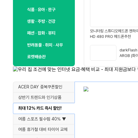
식품 · 유아 · 완구
생활 · 주방 · 건강
모니터링 스튜디오헤드폰 젠하
패션 · 잡화 · 뷰티
HD 480 PRO 헤드폰추천
반려동물 · 취미 · 사무
darkFlash
ARGB (화
로켓배송관
러
ACER DAY 중복쿠폰할인
상반기 트렌드와 인기상품
최대 12% 카드 즉시 할인!
여름 스포츠 필수템 40% ▼
여름 휴가철 대비 타이어 교체