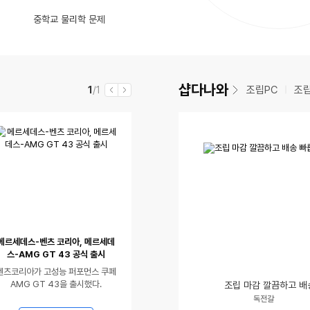
동
영
는 새로운 LLM 벤치마크
글
댓
숨 막혀요~
(8)
인
파워 소음이 핸드폰으로 측정시 50db 정도 나오는데 정상일까요?
중학교 물리학 문제
율
영
상
동
수
글
이어폰, 헤드폰 사운드를 바꿔주는 5단 변신 기어 | TimeEar TECΩ
댓
생각보다 쓸만한 모바 Fresh pro 전동칫솔 사용 후기
(4)
상
있
영
수
글
있
음
상
수
음
있
샵다나와
현
전
조립PC
조
1
/1
이
다
음
재
체
전
음
메르세데스-벤츠 코리아, 메르세데
스-AMG GT 43 공식 출시
벤츠코리아가 고성능 퍼포먼스 쿠페
AMG GT 43을 출시했다.
조립 마감 깔끔하고 배
닉
평
독전갈
네
점