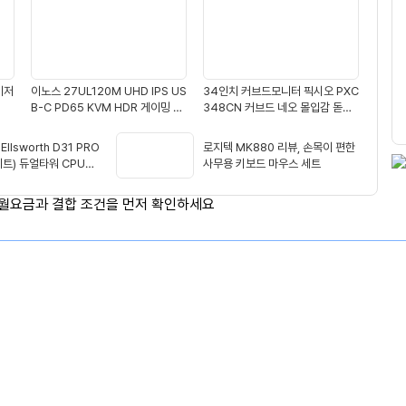
생
적
용
이저
이노스 27UL120M UHD IPS US
34인치 커브드모니터 픽시오 PXC
B-C PD65 KVM HDR 게이밍 모
348CN 커브드 네오 몰입감 돋보
니터
이네
 Ellsworth D31 PRO
로지텍 MK880 리뷰, 손목이 편한
이트) 듀얼타워 CPU쿨
사무용 키보드 마우스 세트