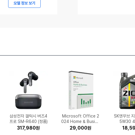
메
모델 정보 보기
임
5
르
세
데
스-
벤
츠
코
리
아,
메
르
세
데
팅크웨어 아이나비 VX3
삼성전자 뮤직 스튜디오
스탠리 퀜처 H2.0 플로
삼성전자 갤럭시 버즈4
현대일렉트릭 2구 16A
노스페이스 액티비스트
삼성전자 SL-C563W
K2 플라이하이크 프라
허먼밀러 뉴 에어론 풀
LG전자 오브제컬렉션
햇살드리 2025 햅쌀 수
Microsoft Windows
에이션패션 폴햄 쿨맥스
K2 블리츠 FUS24G91
아누아 피디알엔 히알루
케이에스스포츠 스타카
카멜인터내셔널 카멜마
iFLYTEK AI 스마트 통
Microsoft Office 2
팅크웨어 아이나비 Z9
Brother 
동서식품 맥
모바 S70 Ult
SK엔무브 지
타미힐피거 1
EFM ipTIM
포켓몬코리아
삼성전자 DD
삼성전자 갤
듀오백 Q1 
스-
000 2채널 (64GB, 무
누전차단 고용량 멀티탭
프로 SM-R640 (정품)
보아 고어텍스 NS95P
5 HW-LS50H/ LS51
우스테이트 텀블러 88
DQ235MWGA (일반
임 FUS24G21-C2
체어 (B size)
(기본토너)
스트레치 슬림 슬랙스 P
론산 캡슐 100 세럼 30
024 Home & Busine
향미 상등급 10kg (1개)
운트 핏쳐 E2 고강도 듀
11 Home (처음사용자
토 인세인 피니시모 울
900 2채널 (32GB)
역기 4.0 (정품)
Z1
40mm 블루
드 믹스 스틱
사무용 컴퓨
드 스칼렛 
고 피케 폴로
P-T730D
5W30 4L
0 (16
(단품
r
7ml (일반)
H (정품)
료장착)
(1.5m)
구매)
04A
테 로드 700C (2024
얼 스퀘어 프레임 모션
ss (PKC 한글)
HD2PP1032
용 한글)
ml (1개)
화 확장팩 레
반팔_1
(1개
크)
자
1,342,930
408,520
356,990
556,896
199,200
317,980
94,050
26,950
74,520
13,840
1,800,000
328,400
339,000
169,000
126,220
29,000
44,360
39,440
17,910
8,210
299,
329,
353,
216,6
725,1
34,9
54,3
20,5
18,5
77,5
원
원
원
원
원
원
원
원
원
원
원
원
원
원
원
원
원
원
원
원
AMG
스탠딩 책상 (1600x7
년형)
0팩 (1