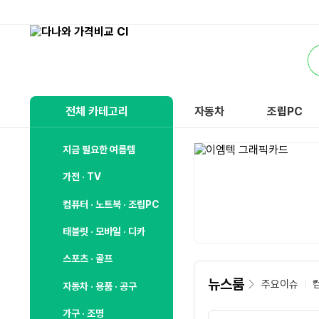
비
교
통
하
합
고
검
잘
색
사
전체 카테고리
자동차
조립PC
는,
다
나
지금 필요한 여름템
와
가전 · TV
컴퓨터 · 노트북 · 조립PC
태블릿 · 모바일 · 디카
스포츠 · 골프
뉴스룸
주요이슈
자동차 · 용품 · 공구
가구 · 조명