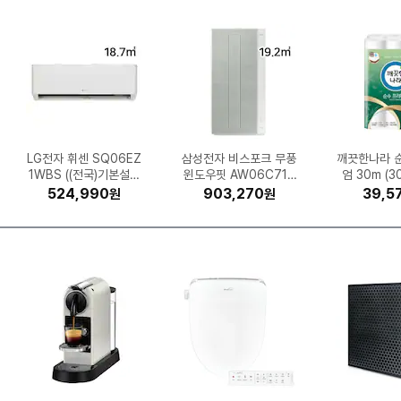
50)
GT
43
공
식
출
시
LG전자 휘센 SQ06EZ
롯데정밀화학 유록스 요
클라우드백 마이 사이즈
ESSENCORE KLEVV
고려은단 비타민C 100
엔티스 ES 700W 80
UGREEN DXP4800
제닉스 아레나 멀티 게
모토벨로 KG9 DUAL
APPLE 에어팟 프로3
삼성전자 올레드 KQ55
삼성전자 비스포크 무풍
Microsoft Windows
삼성전자 갤럭시S26 2
MSI 지포스 RTX 506
린백 책상 의자 LB221
LG생활건강 피지(FIJI)
엑스지미 호라이즌 20
LG전자 힐링미 파타야
혼다 슈퍼커브110
깨끗한나라 
크록스 바야
삼성전자 정품
알앤더스 캐
벤트론스 침
ASUS 비보북
믈레코비타 
(주)파마리
삼성전자 SL
시디즈 베이
PLUS스탠다드 ATX3.1
1WBS ((전국)기본설치
이밍 책상 (1600x80
DDR5-5600 CL46
MFHP4KH/A (정품)
체어 M900MQ 2.0
Plus (하드미포함)
0 600정 (1개)
소수 10L (1개)
(48V, 8Ah)
모락셀라 냄새제거 뽀송
윈도우핏 AW06C715
SF8EAEXKR (스탠드)
11 Pro (처음사용자용
MH67BR (일반설치)
0 벤투스 2X OC D7
56GB, 자급제 (블랙)
MAX (정품)
HA
07AA-MB0
더마 힐러 
크 3.5% 
엄 30m (30
중역 사무
20508
(기본
50L
체
2
파인인포 (16GB)
게이밍 의자
비 포함)
0)
한 코튼향 2.1L (1개)
5EWAZ (무료설치)
8GB
한글)
리트먼트 앰플 
D 512
(12
1,079,000
998,000
298,990
308,490
524,990
179,000
324,610
54,000
39,770
8,310
2,739,990
3,832,000
1,143,400
1,135,810
569,000
1,517,190
903,270
294,770
98,000
14,720
1,169,
242,
148,6
196,7
155,3
26,0
72,8
39,5
27,0
18,1
원
원
원
원
원
원
원
원
원
원
원
원
원
원
원
원
원
원
원
원
개)