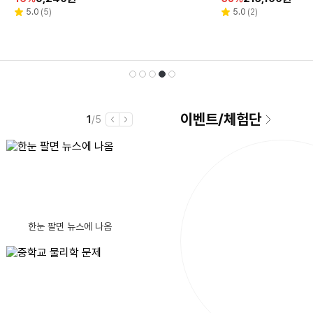
인
인
인
인
인
세트 109cm(43인치) MS22
인
인
인
인
인
포스 RTX 4060 Mica Silve
리
리
리
리
리
리
리
리
리
리
5.0
4.6
4.6
5.0
4.7
(
(
(
(
(
5
15
586
5
1,762
)
)
)
)
)
4.5
4.9
5.0
5.0
4.8
(
(
(
(
(
119
6,420
9
2
6
)
)
)
)
)
별
별
별
별
별
별
별
별
별
별
뷰
뷰
뷰
뷰
뷰
뷰
뷰
뷰
뷰
뷰
율
율
율
율
율
율
율
율
율
율
-241L-W 이동형 스탠드 고객
r 512GB 16GB Free
점
점
점
점
점
점
점
점
점
점
수
수
수
수
수
수
수
수
수
수
직
선
재
1
2
3
4
5
이벤트
/
체험단
현
전
1
/5
이
다
재
체
전
음
남
컴퓨터를 킬때 가끔 모니터에 화면이 안 나옵니다
글제목
댓
10
8월 4일 박스오피스 / 스파이더맨: 브랜드 뉴 데이 400만 돌파
(10)
은
AMD 5600GT CPU 인식이 가능할까요?
시
글
B850m박격포+3SYS RC1800쿨러 사용중인데 5080 간섭여부
간
택
생
수
댓
설거지를 안 해주자 강아지가 한 소름 돋는 행동
(9)
호환성 여부 질문드립니다.
댓
글
습도와 기온 높아서 더운 날씨에 수요일이네요.
(13)
한눈 팔면 뉴스에 나옴
예전에 쓰던 컴퓨터 메모리인데 가격좀 부탁 드립니다
댓
글
수
(10)
강변 테크노마트 노트북 메인보드 메모리 고정핀 파손 수리 질문
글
수
 MSI MAG 코어리퀴드 I360
파워 살려고 하는데
[리뷰 상품] 쿠첸 제로빈 CFP-
수
됨
LD03VW
CPU 4+4 케이블 2개, GPU(PCI-e) 6+2 연결 문의드립니다.
동
댓
성심당 폭염에도 줄 서는 이유~ 여름한정 썸머 요거피치 리뷰
하네요.
(7)
30
할
195,300
%
원
이거 정품 맞나요? + ps5 모니터 추천 부탁드립니다