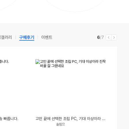
립갤러리
구매후기
이벤트
현
전
6
/7
이
다
재
체
전
음
송 빠릅니다.
고민 끝에 선택한 조립 PC, 기대 이상이라 진작 바꿀 걸 그랬네요
닉
평
솔림므
네
점