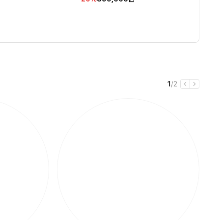
인
인
인
인
인
OS
리
리
리
4.7
5.0
4.8
(
(
(
58
2
83
)
)
)
별
별
별
뷰
뷰
뷰
율
율
율
율
율
 D
점
점
점
수
수
수
현
전
1
/
2
이
다
재
체
전
음