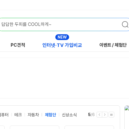
NEW
PC견적
인터넷·TV 가입비교
이벤트
/
체험단
현
전
컴퓨터
테크
자동차
체험단
신상소식
5
/
6
이
다
자
재
체
전
음
동
재