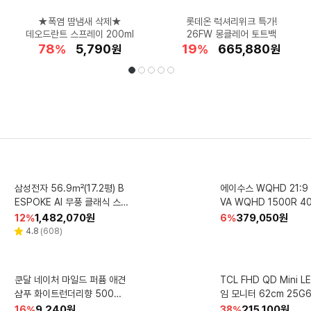
게토레이 파우더 국내 출시!
다우닝 소파 구매 찬스!
★폭염 땀냄새 삭제★
★달콤한 여름 간식★
대만족템★갓성비
롯데온 럭셔리위크 특가!
스텝밀 계단오르기★
요즘 SNS에서 핫한
하프클럽 여름 특가!
일상+아웃도어까지
데오드란트 스프레이 200ml
해외직구 없이 갈증 해결!
설빙 망고스틱 10개
스윙으로 맞춤 휴식
공용 반팔 1+1
26FW 몽클레어 토트백
미닉스 미니 김치냉장고
인견 심리스 브라 4종
리퍼 특가로 반값 겟!
밀레 트레킹화 특가!
26
62
25
78
27
19
11
26
50
할
할
할
할
할
3,063,360
26,480
15,180
5,790
8,810
할
할
할
할
66,460
356,000
665,880
32,860
47,630
%
%
%
%
%
원
원
원
원
원
%
%
%
%
원
원
원
원
원
인
인
인
인
인
인
인
인
인
율
율
율
율
율
율
율
율
율
선
재
1
2
3
4
5
다슈 매직 커버 니플밴드 52
필립스 SkinIQ 5000 시리즈
브라이튼 셀본 확장형 캐리어
삼성전자 56.9㎡(17.2평) B
탐사수 무라벨 2L 12개
풀무원건강생활 스팀쿡
AOC 알파스캔 FHD A
레노버 요가 Tab 11.1 A
에이수스 WQHD 21:9 
코드웨이 HDMI 2.1v U
택
생
전기면도기 S5887/29 카본
20인치 24인치 28인치 화이
ESPOKE AI 무풍 클래식 스
매 1개
플러스 듀얼스팀 오븐 20L
7G11 게이밍 240 FAS
릿PC 루나 그레이 256GB
VA WQHD 1500R 4
K 케이블 1개 1.5m
그레이
트 20인치 (37 x 56 x 22 c
탠드형 에어컨 + 리모컨 세트
HDR 무결점 모니터 68.6cm
Wi-Fi
0.5ms 400cd DCI-P
V20F11WG 소이코튼
할
할
할
할
할
1,482,070
6,490
6,840
119,000
53,270
원
원
원
원
원
할
할
할
할
할
379,050
8,800
338,520
209,000
558,600
원
원
원
원
원
48
42
34
12
51
%
%
%
%
%
19
23
24
6
51
%
%
%
%
%
인
인
인
인
인
m)
AF70F17D11BT 방문설치 일
인
인
인
인
인
27G11ZE2
5% TUF 울트라와이드
리
리
리
리
리
리
리
리
리
4.0
4.5
4.5
4.8
4.7
(
(
(
(
(
1
10
14
608
21
)
)
)
)
)
4.8
5.0
4.7
4.8
(
(
(
(
219
19
59
37
)
)
)
)
별
별
별
별
별
별
별
별
별
뷰
뷰
뷰
뷰
뷰
뷰
뷰
뷰
뷰
율
율
율
율
율
율
율
율
율
율
반배관형
드 게이밍 모니터 86.36cm
점
점
점
점
점
점
점
점
점
수
수
수
수
수
수
수
수
수
VG34
됨
더함 CHIQ 4K UHD QLED
조르단 뉴스텝2 어린이 고불소
크리넥스 99 플러스 핸드워시
쿤달 네이처 마일드 퍼퓸 애견
피지 모락셀라 냄새제거 세탁
르오브 앤드 2IN1 UV
브레프 디럭스 변기세정
HP 2025 VICTUS 15
TCL FHD QD Mini L
에이수스 ROG STRIX W
DLG 120Hz 돌비 AI 스마트
샴푸 화이트런더리향 500ml
치약 청사과향 90g 1개
리필 허브파우더 4L 1개
세제 코튼향 2.1L 1개입 2개
치 전기모기채 520 x 215 x
MING LAPTOP 15.6
7 게이밍 유무선 공유기 GS
임 모니터 62cm 2
그놀리아 가든 50g 4개
구글5.0 TV +이동식 스탠드
1개입 1개
젠9 라이젠 8000시리
40 mm 화이트
BE7200X 1개
할
할
할
할
할
409,610
11,680
9,240
29,000
4,910
원
원
원
원
원
할
할
할
할
할
1,429,000
28,470
8,380
236,550
215,100
원
원
원
원
원
19
36
41
16
25
%
%
%
%
%
14
41
21
38
14
%
%
%
%
%