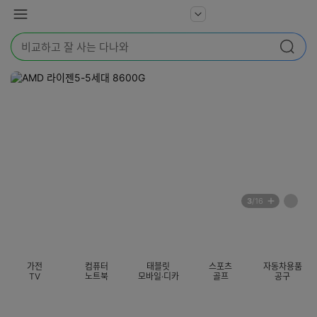
본문 바로가기
다
서
메
나
비
뉴
와
검
스
검색
색
더
어
보
를
기
입
력
해
주
세
요
배
페
3
/16
너
이
전
자
섹션 카테고리
지
체
동
보
롤
기
링
가전
컴퓨터
태블릿
스포츠
자동차용품
멈
TV
노트북
모바일·디카
골프
공구
춤