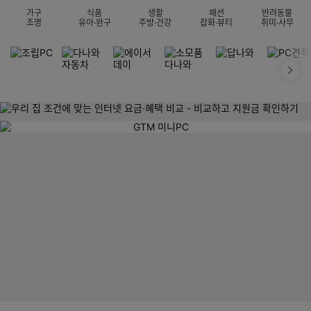
가구
식품
생활
패션
반려동물
조명
유아·완구
주방·건강
잡화·뷰티
취미·사무