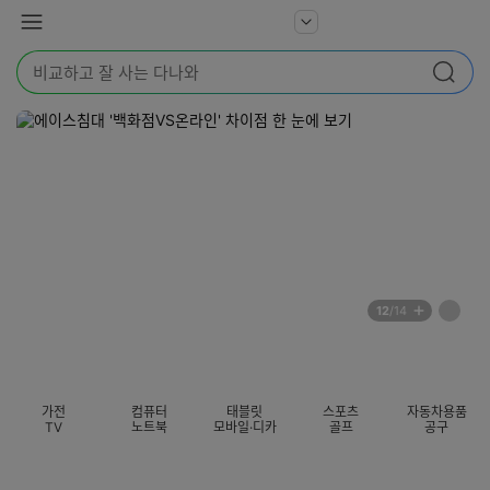
본문 바로가기
다
서
메
나
비
뉴
와
검
스
검색
색
더
어
보
를
기
입
력
해
주
세
요
배
페
12
/14
너
이
전
자
섹션 카테고리
지
체
동
보
롤
기
링
가전
컴퓨터
태블릿
스포츠
자동차용품
멈
TV
노트북
모바일·디카
골프
공구
춤