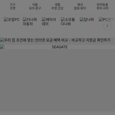
가구
식품
생활
패션
반려동물
조명
유아·완구
주방·건강
잡화·뷰티
취미·사무