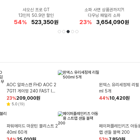
RTX5050 탑재 노트북
▶요즘 가장 핫한◀
품절주의! 50%▼
1인 가구 최적화!
샤오신 프로 GT
롯데온 럭셔리위크 특가!
소파 사면 상품권까지?!
★스테디셀러★
폭염 속 라운드
견고한 지지력
포켓몬 MEGA 확장팩 니힐제
지마켓 쿠폰 받으면 124만
13인치 50.9만 할인
에이스침대 수납침대
코오롱 안타티카
닥스 초경량 슬림 우양산
26FW 몽클레어 토트백
풋조이 우산은 필수!
다우닝 패밀리 소파
에이스침대 AB3
5
55
54
8
30
로
23
4
19
26
34
할
할
할
할
할
1,846,800
1,557,000
384,850
523,350
40,180
할
할
할
할
할
2,223,450
3,654,090
665,880
44,000
39,900
%
%
%
%
%
원
원
원
원
원
%
%
%
%
%
원
원
원
원
원
인
인
인
인
인
인
인
인
인
인
율
율
율
율
율
율
율
율
율
율
선
재
1
2
3
4
5
신일 BLDC 에어 서큘레이터
미치코런던 60우드 장우산 0
바디피트 볼록맞춤 생리대 날
AOC 알파스캔 FHD AOC 2
에프킬라 리퀴드 무향 45일
쿠첸 2.1기압 121 IH 
셰프초이스 칼집 돼지왕구
써머텍트 기능성 헤어밴드 
윈덱스 유리세정제 리필 50
LG전자 UHD 울트라기
택
생
SIF-7CIRU
7G11 게이밍 240 FAST IPS
46 블루
리필 2개 27.4ml
개형 대형 16개입 6개
밥솥 10인용 CRT-RPK1070
이밍 모니터 68.47cm 27G
ml 5개
kg 1개
EE 블랙 2개
HDR 무결점 모니터 68.6cm
850A
S 카밍라이트실버
할
할
할
할
할
12,920
209,000
16,390
10,960
79,000
원
원
원
원
원
할
할
할
할
할
293,400
14,140
9,970
684,050
10,420
원
원
원
원
원
64
5
30
23
36
%
%
%
%
%
7
11
33
44
47
%
%
%
%
%
인
인
인
인
인
27G11ZE2
인
인
인
인
인
리
리
리
리
리
4.7
5.0
4.7
(
(
(
2,544
19
111
)
)
)
5.0
4.8
(
(
3
139
)
)
별
별
별
별
별
뷰
뷰
뷰
뷰
뷰
율
율
율
율
율
율
율
율
율
율
점
점
점
점
점
수
수
수
수
수
됨
다이슨 디지털 슬림 옵틱 퍼플
파워에이드 마운틴 블라스트
브레프 디럭스 변기세정제 매
파워에이드 마운틴 블리스트 2
에이수스 ROG STRIX WiFi
베베앙 120 유아물티슈
레노버 요가 탭 플러스 A
씨그램 라임 무라벨 350ml 2
페이퍼플레인키즈 아동
홈매트 리미티드 에디션
7 게이밍 유무선 공유기 GS-
40ml 60개
+ 퍼플 492734-01
600ml 20개
그놀리아 가든 50g 4개
4개
드 제로 히터 2p + 리필
50g 120매 10개
랩 샌들 블랙 200
릿PC 
BE7200X 1개
X 2p 세트 1세트
할
할
할
할
할
20,700
8,380
236,550
349,100
25,010
원
원
원
원
원
할
할
할
할
할
7,850
12,250
768,550
12,010
13,440
원
원
원
원
원
22
41
41
34
14
%
%
%
%
%
43
30
43
53
59
%
%
%
%
%