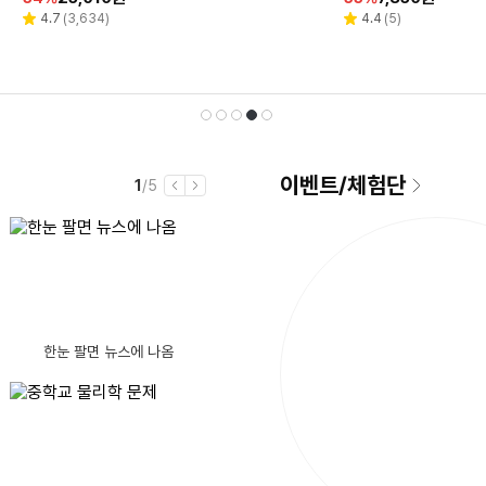
인
인
인
인
인
인
인
인
인
인
리
리
리
리
리
리
리
리
리
리
4.7
4.7
4.9
4.7
4.8
(
(
(
(
(
581
5,117
6,420
3,634
6
)
)
)
)
)
4.4
4.7
4.9
4.4
4.5
(
(
(
(
(
10
47
2,870
5
2
)
)
)
)
)
별
별
별
별
별
별
별
별
별
별
뷰
뷰
뷰
뷰
뷰
뷰
뷰
뷰
뷰
뷰
율
율
율
율
율
율
율
율
율
율
점
점
점
점
점
점
점
점
점
점
수
수
수
수
수
수
수
수
수
수
선
재
1
2
3
4
5
이벤트
/
체험단
현
전
1
/5
이
다
재
체
전
음
남
컴퓨터를 킬때 가끔 모니터에 화면이 안 나옵니다
글제목
댓
10
8월 4일 박스오피스 / 스파이더맨: 브랜드 뉴 데이 400만 돌파
(10)
은
AMD 5600GT CPU 인식이 가능할까요?
시
글
B850m박격포+3SYS RC1800쿨러 사용중인데 5080 간섭여부
간
택
생
수
댓
설거지를 안 해주자 강아지가 한 소름 돋는 행동
(9)
호환성 여부 질문드립니다.
댓
글
습도와 기온 높아서 더운 날씨에 수요일이네요.
(13)
한눈 팔면 뉴스에 나옴
예전에 쓰던 컴퓨터 메모리인데 가격좀 부탁 드립니다
댓
글
수
(11)
강변 테크노마트 노트북 메인보드 메모리 고정핀 파손 수리 질문
글
수
성심당 폭염에도 줄 서는 이유~ 여름한정 썸머 요거피치 리뷰
파워 살려고 하는데
[리뷰 상품] 쉘퍼 DFFP-MAX1
수
됨
00
CPU 4+4 케이블 2개, GPU(PCI-e) 6+2 연결 문의드립니다.
동
댓
8월 대신남 알리특가 라이브! 26가지 아이템 총출동! (8월9일 저녁11시)
하네요.
(7)
30
할
305,230
%
원
이거 정품 맞나요? + ps5 모니터 추천 부탁드립니다