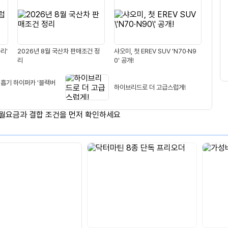
생
적
용
리'
2026년 8월 국산차 판매조건 정
샤오미, 첫 EREV SUV 'N70·N9
리
0' 공개!
연흡기 하이퍼카 '블랙버
하이브리드로 더 고급스럽게!