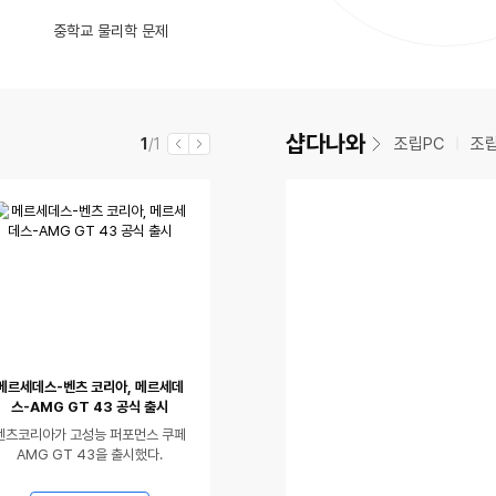
영
동
글
댓
국뽕 치사량 노브랜드버거~ 버크셔K 카츠버거 리뷰
숨 막혀요~
(10)
인
파워 소음이 핸드폰으로 측정시 50db 정도 나오는데 정상일까요?
중학교 물리학 문제
율
상
영
동
수
글
별 기대 안했는데 생각보다 괜찮네? 푸마 울트라 나이트로 7 얼티메이트 MG 실착 리뷰
댓
생각보다 쓸만한 모바 Fresh pro 전동칫솔 사용 후기
(4)
있
상
영
수
글
음
있
상
수
음
있
샵다나와
현
전
조립PC
조
1
/1
이
다
음
재
체
전
음
메르세데스-벤츠 코리아, 메르세데
스-AMG GT 43 공식 출시
벤츠코리아가 고성능 퍼포먼스 쿠페
AMG GT 43을 출시했다.