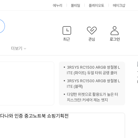
에누리
몰테일
플레이오토
메이크샵
검
색
최근
관심
로그인
서
더보기
비
쇼
3RSYS RC1500 ARGB 쌍철봉 L
핑
ITE (화이트) 듀얼 타워 공랭 쿨러
스
노
3RSYS RC1500 ARGB 쌍철봉 L
트
ITE (블랙)
다양한 위젯으로 활용도가 높은 터
치스크린! 커세어 제논 엣지