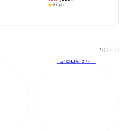
인
인
인
인
인
4GB Free DOS 16-am034
리
리
리
리
4.7
4.8
4.0
5.0
(
(
(
(
3,047
16
1
4
)
)
)
)
별
별
별
별
뷰
뷰
뷰
뷰
율
율
율
율
율
3TX
점
점
점
점
수
수
수
수
현
전
1
/
2
이
다
재
체
전
음