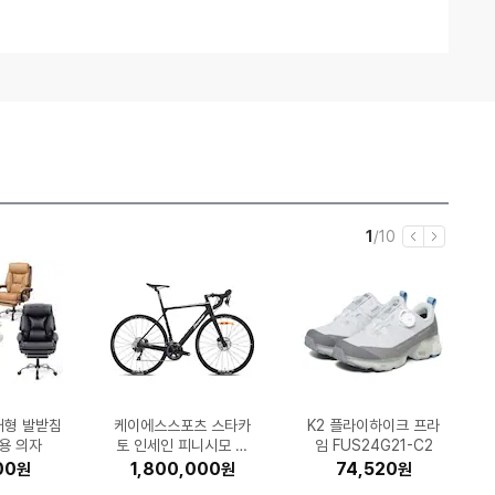
현
전
1
/
10
이
다
재
체
전
음
대형 발받침
마이 사이즈
I 스마트 통
다이나프로
L 미니 더
-J3260F
 에어론 풀
E B650M
9 DUAL
러다임 Ai
LG전자 휘센 DQ205P
K2 블리츠 FUS24G91
신성통상 프로젝트엠 남
SK엔무브 지크 X7 SP
케이에스스포츠 스타카
삼성전자 DV90TA04
SK엔무브 지크 X7 LS
삼성전자 SL-C563W
LG전자 오브제컬렉션
큐맥스 QMAX-C02
GS칼텍스 킥스 파오 10
세이코 남성 셀렉션 S시
롯데정밀화학 유록스 요
동서식품 맥심 화이트골
스탠리 퀜처 H2.0 플로
믈레코비타 아이러브밀
EFM ipTIME C500G
Epson 정품 무한 L32
K2 플라이하이크 프라
시디즈 베이직 오피스
235/55R
 드라이버
MQ 2.0
용 의자
 (정품)
size)
본잉크)
8Ah)
이씨현
랙
DQ235MWGA (일반
토 인세인 피니시모 울
성 조직변형 슬릿 카라
0TE (일반판매처)
5W30 4L (1개)
5W30 6L (1개)
SVA (일반구매)
(기본토너)
Z1
드 믹스 스틱 400개입
우스테이트 텀블러 88
크 3.5% 멸균우유 1L
임 FUS24G21-C2
0 0W30 1L (1개)
리즈_SBTH007
소수 10L (1개)
56 (무한잉크)
(단품)
체어
무료장착)
 의자
)
테 로드 700C (2024
티_EPE2TT1101
구매)
7ml (일반)
(12개)
(1개)
930
000
890
490
000
240
60
10
40
00
1,800,000
556,896
356,990
414,480
661,720
44,360
29,790
18,590
32,610
11,484
208,000
206,000
155,370
34,900
26,950
54,360
74,520
18,180
11,170
8,310
원
원
원
원
원
원
원
원
원
원
원
원
원
원
원
원
원
원
원
원
원
원
원
원
원
원
원
원
원
원
년형)