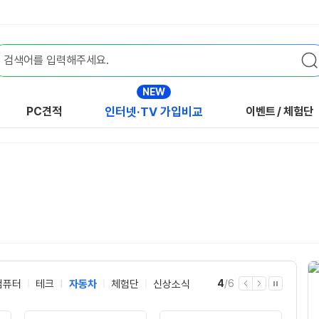
NEW
PC견적
인터넷·TV 가입비교
이벤트
/
체험단
현
전
컴퓨터
테크
자동차
체험단
신상소식
4
/
6
이
다
자
재
체
전
음
동
재