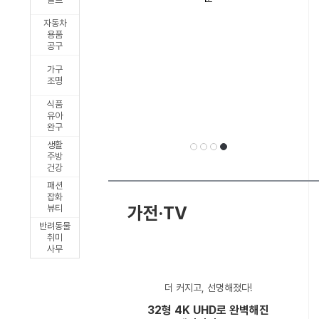
릭
자동차
출
용품
공구
시
가구
조명
식품
유아
완구
생활
주방
건강
패션
선
1
2
3
4
잡화
가전·TV
뷰티
반려동물
취미
사무
택
더 커지고, 선명해졌다!
32형 4K UHD로 완벽해진