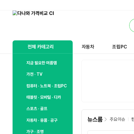
비
교
통
하
합
고
검
잘
색
사
전체 카테고리
자동차
조립PC
는,
다
나
지금 필요한 여름템
와
가전 · TV
컴퓨터 · 노트북 · 조립PC
태블릿 · 모바일 · 디카
스포츠 · 골프
뉴스룸
주요이슈
자동차 · 용품 · 공구
가구 · 조명