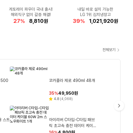
★롯데온 54만원대 특가★
게토레이 파우더 국내 출시!
★여행백팩 인기상품★
갤럭시탭S10 FE
휴가철 필수템!
아이들 간식으로 하나씩~
드리미 공홈 최대 혜택가!
내일 바로 설치 가능한
손목+전완근 운동
공홈 최대 혜택가!
해외직구 없이 갈증 해결!
1025 독도 트래블 키트
버버리 체크 크로스백
브라이튼 디즈니 백팩
SSG 카드할인 66만
드리미 X60 Master
요즘 대세★자이로볼
미니밀크초코 30개
LG 1위 김치냉장고
X60 Ultra 블랙
35
26
12
28
27
38
39
41
14
63
할
할
할
할
할
698,990
107,450
565,910
16,300
8,810
할
할
할
할
할
1,090,000
1,021,920
990,000
23,830
5,000
%
%
%
%
%
원
원
원
원
원
%
%
%
%
%
원
원
원
원
원
인
인
인
인
인
인
인
인
인
인
율
율
율
율
율
율
율
율
율
율
전체보기
쿠
팡
와
전기압력
이 1
FR
0
어 게
콜맨 루미 프런트 2룸 텐트 그
코드웨이 C타입-C타입 USB
동원샘물 무라벨 500ml 100
HP 2025 옴니북 X 플립 14
코카콜라 제로 490ml 48개
우
4 8K 썬더볼트4 호환 240W
개
코어Ultra5 Meteor Silver
레이지 2인용
40Gbps 고속충전 데이터 케
512GB 16GB WIN11 Home
할
할
할
할
할
1,333,990
351,000
14,350
19,650
49,950
원
원
원
원
원
10
28
32
35
18
%
%
%
%
%
최
인
인
인
인
인
14-fm0062TU
이블 1.2m 그레이 1개
리
리
리
4.8
4.8
4.8
(
(
(
152,070
4,068
149
)
)
)
별
별
별
뷰
뷰
뷰
율
율
율
율
율
저
점
점
점
수
수
수
CM’s
Pick
가
다
 캡형
I 태블
용 스트
 리퀴
홈스타 퍼펙트 세탁조 클리너
HP 2026 오멘 16 코어Ultra
다슈 매직 커버 니플밴드 52
아이리버 C타입-C타입 패브
블루나 본 퓨어 저자극 물티슈
음
관
 29ml
베이지 256GB Wi-Fi
7 인텔 14세대 지포스 RTX 5
릭 초고속 충전 데이터 케이블
매 1개
450ml 4개
캡형 40g 100매 10개
060 Shadow Black 1TB 2
60W 2m 스노우화이트 1개
할
할
할
할
할
4,800
11,640
2,223,000
6,840
6,980
원
원
원
원
원
42
29
48
16
64
%
%
%
%
%