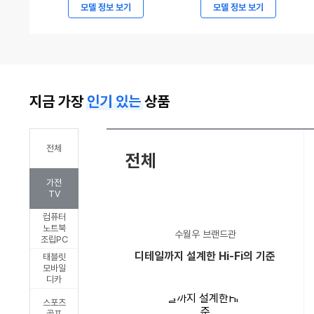
7294
현
모델 정보 보기
모델 정보 보기
만
대
원
자
부
동
터
차,
지금 가장
인기 있는
상품
시
2027
작,
캐
볼
스
전체
전체
보
퍼
가전
ES90
및
TV
파
캐
컴퓨터
격
스
노트북
수월우 브랜드관
조립PC
가
퍼
디테일까지 설계한 Hi-Fi의 기준
태블릿
격
일
모바일
디카
승
렉
부
트
스포츠
골프