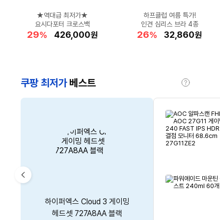
리필 2개+사은품까지!
숨 막히는 더위 타파!
★역대급 최저가★
공홈 최대 혜택가!
데일리로 딱!
다우닝 소파 구매 찬스!
스텝밀 계단오르기★
하프클럽 여름 특가!
폭염경보! 넥쿨러로
대만족템★갓성비
집에서 즐기는 시원한 빙수♥
캘빈클라인 선글라스
요시다포터 크로스백
헤라 쿠션 득템찬스
드리미 X60 Ultra
인견 심리스 브라 4종
리퍼 특가로 반값 겟!
스윙으로 맞춤 휴식
체감 온도 뚝▼
공용 반팔 1+1
29
41
22
46
15
26
62
26
42
할
할
할
할
할
990,000
426,000
148,850
74,390
69,900
할
할
할
할
66,460
3,063,360
26,480
32,860
13,500
%
%
%
%
%
원
원
원
원
원
%
%
%
%
원
원
원
원
원
인
인
인
인
인
인
인
인
인
율
율
율
율
율
율
율
율
율
쿠팡 최저가
베스트
도
움
말
CM’s
Pick
이
TCL 4K QD Mini LED Google
닥터지 브라이트닝 필링 젤 80g
조르단 뉴스텝2 어린이 고불소
젠하이저 BTD 700 C 타입
하이퍼엑스 Cloud 3 게이밍
전
TV 189.3cm(75인치) 75Q6C
aptX Lossless 지원 블루투스
1개
헤드셋 727A8AA 블랙
치약 청사과향 90g 1개