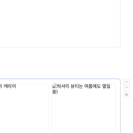
이
전
다
음
자
동
재
생
멈
춤