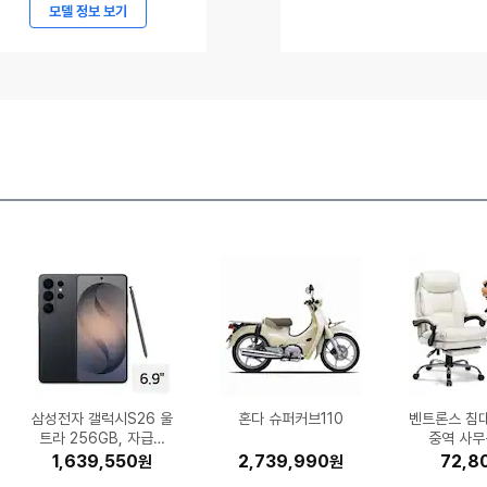
메
모델 정보 보기
르
세
데
스-
벤
츠
코
리
아,
메
르
세
데
삼성전자 갤럭시S26 울
삼성전자 갤럭시S26 울
대상웰라이프 뉴케어 구
에이션패션 폴햄 쿨맥스
삼성전자 갤럭시S26 2
Canon MAXIFY 정품
나이키 레볼루션 8 HJ
무아스 퓨어 미니 LED
캐논 파워샷 V1 (정품)
오므론 HEM-7156T
코스트코 커클랜드 울트
Microsoft Windows
삼성전자 정품 MLT-K2
알앤더스 캐디톡 미니온
엔티스 ES 700W 80
스파클 생수 무라벨 2L
엑스지미 호라이즌 20
삼성전자 SL-C513W
보이스캐디 T13 프로
혼다 슈퍼커브110
벤트론스 침
클라우드백 
iFLYTEK A
한국타이어 
보이스캐디 S
삼성전자 SL
허먼밀러 뉴
GIGABYT
모토벨로 KG
캘러웨이 패
스-
스트레치 슬림 슬랙스 P
무한 GX7192 (무한잉
9198-003 (공식판매
수한맛 200ml (30개)
트라 256GB, 자급제
56GB, 자급제 (블랙)
트라 512GB, 자급제
시계
PLUS스탠다드 ATX3.1
11 Home (처음사용자
라 클린 캡슐세제 140
MAX (정품)
(기본토너)
50L 검정
(30개)
2
HPX RA43 
스모크 맥스
체어 M900
중역 사무
역기 4.0
체어 (B 
W (기
(48V, 
K 제
블
HD2PP1032
(블랙)
(블랙)
처)
크)
개입 (1개)
용 한글)
19 (전국
게이밍
(정품
1,639,550
1,759,580
1,143,400
1,147,200
497,000
115,570
52,404
47,350
8,210
7,170
2,739,990
3,832,000
242,000
433,000
169,000
148,620
196,790
54,000
22,940
15,020
1,342,
998,
465,
308,
339,
296,
140,5
326,9
110,2
72,8
원
원
원
원
원
원
원
원
원
원
원
원
원
원
원
원
원
원
원
원
AMG