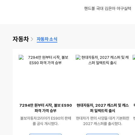
영
동
글제목
댓
슬프네요 25만원어치 절단석 4만5천원에.. 처분 도와드리는 영상입니다..
수
글
글제목
수
8
비비고에서 갈비만두가 왔어요
(12)
17
살인적인 날씨, 
인
인
달인. 근데 일을 못하는
핸드볼 국대 김온아 야구실력
서열 1위 냥이
율
율
상
동
영
AI 안경으로 모든 정보 쉽게 얻는 방법 공개!
글제목
댓
글
수
글제목
9
바나나 오래 보관하는법
(13)
18
있
영
상
글
수
음
상
있
수
있
음
자동차
자동차 소식
음
7294만 원부터 시작, 볼보 ES90
현대자동차, 2027 캐스퍼 및 캐스
파격 가격 승부
퍼 일렉트릭 출시
볼보자동차코리아가 ES90의 판매
현대차가 편의 사양을 대거 기본화한
를 공식 개시했다.
2027 캐스퍼를 출시했다.