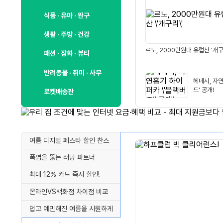
식품 · 유아 · 완구
생활 · 주방 · 건강
르노, 2000만원대 유럽산 '개구
패션 · 잡화 · 뷰티
반려동물 · 취미 · 사무
헤네시, 자
드' 공개!
로켓배송관
여름 디지털 페스타 할인 찬스
폭염을 뚫는 러닝 파트너
최대 12% 카드 즉시 할인!
온라인VS백화점 차이점 비교
덥고 예민해진 여름을 시원하게