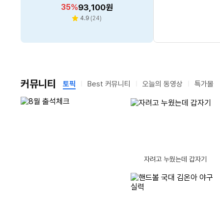
5.4 동글 오디오 트렌스미터
벽걸이형 방문설치
할
할
할
할
할
47
42
35
52
36
%
%
%
%
%
1,181,800
58,400
93,100
8,500
4,910
원
원
원
원
원
700434 블랙 1개
인
인
인
인
인
리
리
리
리
4.9
4.6
4.2
5.0
(
(
(
24
(
15
5
1
)
)
)
)
별
별
별
별
뷰
뷰
뷰
뷰
율
율
율
율
율
수
수
수
수
점
점
점
점
커뮤니티
토픽
Best 커뮤니티
오늘의 동영상
특가몰
남
남
글제목
댓
1
마구마구 감기는 눈꺼풀
(17)
은
은
시
시
글
간
간
글제목
수
댓
글제목
2
만만하게 봤던 USB-A 메모리스틱 지금 구입하려니 어안이 벙벙
(18)
11
글제목
댓
글
글제목
3
망고나무의 모습은?
(18)
12
바나나 오래 보관하는법
밀첩한 동물
자려고 누웠는데 갑자기
글제목
글
댓
수
글제목
4
무더위가 계속 이어집니다.
(15)
13
수요일 오후네요
글제목
댓
수
글
글제목
댓
5
별것도 아닌 ..
(17)
14
오리걸음
(9)
이어폰, 헤드폰 사운드를 바꿔주는 5단 변신 기어 | TimeEar TECΩ
[리뷰 상품] 스마트카라 블레이
[리뷰 상품] 휴렉 HD-9100H
글제목
글
수
댓
글제목
글
댓
6
오늘은 어제보다 더 덥다고 하던데 진짜 더운 날씨이긴 하네요.
(28)
15
자, 예쁜 손~
(11)
드X AI SC-D0404 (라이트베
TC
동
폴드8 케이스 살만한건 이거 뿐이네ㅠㅠ,,
글제목
수
글
댓
글제목
수
글
7
컴퓨터 수리견적 합리적인지 봐주세요 형님들
(21)
16
지난 이야기라고 
이지)
30
30
할
559,530
할
348,600
%
원
%
원