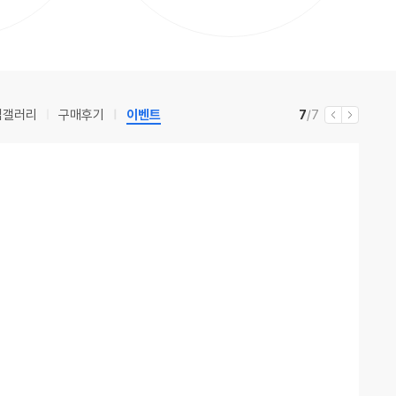
립갤러리
구매후기
이벤트
현
전
7
/7
이
다
재
체
전
음