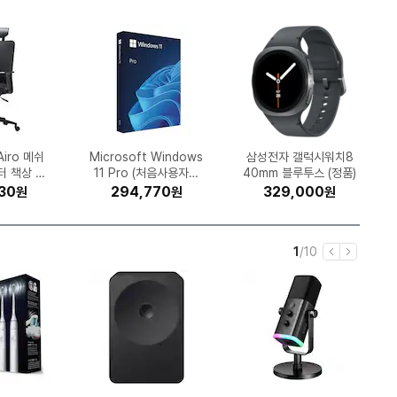
 iPad Pr
정품 무한 DC
25 햅쌀 수
나비 VX3
 SQ06EZ
브 센서티브
널 카멜마
E B850M
디 마사지
Airo 메쉬
삼성전자 올레드 KQ55
Microsoft Windows
한국타이어 벤투스 에어
동서식품 맥심 모카골드
크록스 바야밴드 클로그
ESSENCORE KLEVV
MSI 지포스 RTX 506
롯데칠성음료 펩시콜라
삼성전자 DDR5-560
킹스톤 KC3000 M.2
깨끗한나라 순수 프리미
모바 S70 Ultra Rolle
포켓몬코리아 포켓몬카
삼성전자 갤럭시A36 1
미닉스 더 플렌더 Max
Microsoft Office 2
삼성전자 갤럭시워치8
LG전자 힐링미 파타야
APPLE 에어팟 프로3
광동제약 제주 삼다수
2 고강도 듀
kg (1개)
64GB, 무
TE WIFI6
전국)기본설치
터 책상 의
 106g(미
W (무한잉
(256GB)
(해외구매)
마일드 커피믹스 스틱 4
S H472 245/45R18
제로슈거 라임향 1.25L
SF8EAEXKR (스탠드)
11 Pro (처음사용자용
DDR5-5600 CL46
0 벤투스 2X OC D7
205089-066
NVMe (1TB)
0 (16GB)
40mm 블루투스 (정품)
024 Home & Busine
MNFD-200G (일반구
드 스칼렛 바이올렛 강
MH67BR (일반설치)
엄 30m (30롤) (3팩)
28GB, 자급제 (정품)
MFHP4KH/A (정품)
그린 2L (24개)
r
프레임 모션
 제이씨현
16개)
함)
착)
파인인포 (16GB)
(전국무료장착)
00개입 (1개)
(12개)
한글)
8GB
화 확장팩 레이징서프 3
ss (PKC 한글)
매)
560
000
990
400
00
90
30
40
50
00
1,135,810
569,000
294,770
353,690
525,600
324,610
161,940
26,090
52,000
11,000
490,000
298,990
454,960
329,000
1,517,190
725,160
29,000
20,500
39,570
21,300
원
원
원
원
원
원
원
원
원
원
원
원
원
원
원
원
원
원
원
원
원
원
원
원
원
원
원
원
원
원
(1600x7
0팩 (150장)
)
현
전
1
/
10
이
다
재
체
전
음