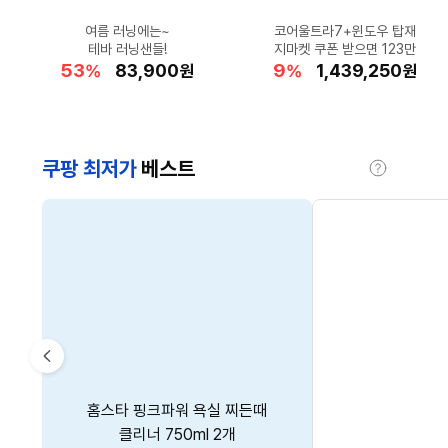
리필 2개+사은품까지!
요즘 SNS에서 핫한
고어텍스의 편안함
여름 러닝에는~
폭염 속 라운드
★TV 건강프로그램 추천★
코어울트라7+윈도우 탑재
아이들 간식으로 하나씩~
편안함 한걸음
데일리로 딱!
랜드로바 LANOXC4611MF1
미닉스 미니 김치냉장고
풋조이 우산은 필수!
헤라 쿠션 득템찬스
테바 러닝샌들!
지마켓 쿠폰 받으면 123만
우포스 우마이 스트라이드
에너지 UP 버닝의 시작!
캘빈클라인 선글라스
미니밀크초코 30개
28
10
53
34
16
9
22
28
53
14
할
할
할
할
할
179,960
356,140
74,390
83,900
39,900
할
할
할
할
할
1,439,250
148,850
179,000
23,830
59,200
%
%
%
%
%
원
원
원
원
원
%
%
%
%
%
원
원
원
원
원
인
인
인
인
인
인
인
인
인
인
율
율
율
율
율
율
율
율
율
율
쿠팡 최저가
베스트
도
움
말
CM’s
Pick
이
팸퍼스 2026 터치 오브 네이처
피지 모락셀라 냄새제거 부스터
해피홈 블랙에디션 파워매트S
홈스타 핑크파워 욕실 찌든때
파워에이드 제로 1.5L 12개
전
썸머 팬티형 기저귀 남여공용
클리너 750ml 2개
살충제 리필 156p 228g 1개
캡슐 뽀송한 코튼향 26개입 2개