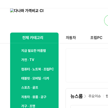
비
교
통
하
합
고
검
잘
색
사
전체 카테고리
자동차
조립PC
는,
다
나
지금 필요한 여름템
와
가전 · TV
컴퓨터 · 노트북 · 조립PC
태블릿 · 모바일 · 디카
스포츠 · 골프
뉴스룸
주요이슈
자동차 · 용품 · 공구
가구 · 조명