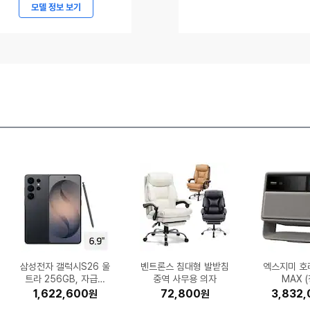
메
모델 정보 보기
임
5
르
세
데
스-
벤
츠
코
리
아,
메
르
세
데
삼성전자 갤럭시S26 울
스탠리 퀜처 H2.0 플로
삼성전자 갤럭시 버즈4
삼성전자 SL-C563W
허먼밀러 뉴 에어론 풀
K2 플라이하이크 프라
(주)파마리서치 리쥬란
삼성전자 SL-C513W
스라이부 핸디 마사지
보이스캐디 T13 프로
팅크웨어 아이나비 VX3
벤트론스 침대형 발받침
한국타이어 벤투스 에어
삼성전자 비스포크 무풍
ESSENCORE KLEVV
고려은단 비타민C 100
포켓몬코리아 포켓몬카
엔티스 ES 700W 80
킹스톤 KC3000 M.2
GIGABYTE B850M
삼성전자 갤럭
삼성전자 올레
크록스 바야
K2 블리츠 F
시디즈 T50 A
삼성전자 DV
미닉스 더 플
엑스지미 호
오므론 HEM
혼다 슈퍼
스-
프로 SM-R640 (정품)
우스테이트 텀블러 88
더마 힐러 모이스춰 트
트라 256GB, 자급제
임 FUS24G21-C2
(MD01) (해외구매)
체어 (B size)
(기본토너)
(기본토너)
PLUS스탠다드 ATX3.1
000 2채널 (64GB, 무
AORUS ELITE WIFI6
S H472 245/45R18
윈도우핏 AW06C715
드 스칼렛 바이올렛 강
DDR5-5600 CL46
중역 사무용 의자
0 600정 (1개)
NVMe (1TB)
MNFD-20
SF8EAEXK
트라 512G
0TE (일
20508
MAX 
T 메쉬
Z1
리트먼트 앰플 30ml (1
7ml (일반)
(블랙)
화 확장팩 레이징서프 3
5EWAZ (무료설치)
파인인포 (16GB)
E ICE 제이씨현
(전국무료장착)
료장착)
(블랙
매)
1,622,600
1,342,930
429,000
242,000
355,790
322,770
26,950
25,600
35,250
74,520
903,270
572,840
199,200
227,490
324,610
161,960
54,000
40,950
72,800
20,500
3,832,
2,739,
1,759,
1,135,
454,
262,
661,7
119,0
26,0
44,3
원
원
원
원
원
원
원
원
원
원
원
원
원
원
원
원
원
원
원
원
AMG
개)
0팩 (150장)