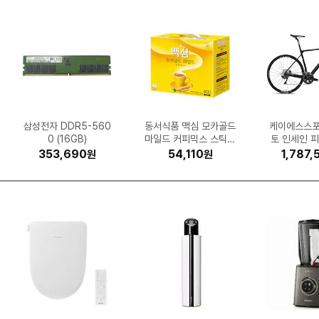
GT
43
공
식
출
시
유니레버 도브 센서티브
LG전자 휘센 SQ06EZ
믈레코비타 아이러브밀
롯데칠성음료 펩시콜라
EFM ipTIME C500G
iFLYTEK AI 스마트 통
삼성전자 DDR5-560
팅크웨어 아이나비 Z9
제닉스 아레나 멀티 게
GIGABYTE B650M
동서식품 맥심 모카골드
삼성전자 갤럭시S26 2
Canon MAXIFY 정품
보이스캐디 SL 미니 더
현대일렉트릭 2구 16A
SK엔무브 지크 X7 LS
린백 책상 의자 LB221
삼성전자 SL-J3260F
APPLE 에어팟 프로3
큐맥스 QMAX-C02
Brother 
삼성전자 정품
아누아 피디
케이에스스포
한국타이어 
글락소스미스
LG생활건강 피
무아스 퓨어 
모토벨로 KG
시디즈 베이
제로슈거 라임향 1.25L
1WBS ((전국)기본설치
이밍 책상 (1600x80
스킨 뷰티 바 106g(미
크 3.5% 멸균우유 1L
900 2채널 (32GB)
역기 4.0 (정품)
K 제이씨현
0 (16GB)
(단품)
마일드 커피믹스 스틱 4
누전차단 고용량 멀티탭
무한 GX7192 (무한잉
56GB, 자급제 (블랙)
MFHP4KH/A (정품)
5W30 6L (1개)
W (기본잉크)
블랙
HA
론산 캡슐 10
모락셀라 냄
HPX RA43 
소다인 오리
토 인세인 
P-T730D
(48V, 
50L
시
체
국산) (16개)
비 포함)
(12개)
(12개)
0)
00개입 (1개)
(1.5m)
크)
테 로드 700
한 코튼향 2.
19 (전국
치약 100g
ml (
크)
524,990
353,690
310,000
126,220
153,943
110,240
34,900
18,770
31,800
11,000
1,174,840
496,490
294,500
319,940
98,000
29,790
327,110
13,840
32,610
54,110
1,787,
998,
299,
163,0
144,5
141,6
19,9
14,7
17,5
7,10
원
원
원
원
원
원
원
원
원
원
원
원
원
원
원
원
원
원
원
원
년형