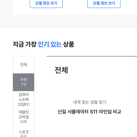
7294
현
모델 정보 보기
모델 정보 보기
만
대
원
자
부
동
터
차,
지금 가장
인기 있는
상품
시
2027
작,
캐
볼
스
전체
전체
보
퍼
가전
ES90
및
TV
파
캐
컴퓨터
격
스
노트북
내게 맞는 모델 찾기
조립PC
가
퍼
신일 서큘레이터 S11 라인업 비교
태블릿
격
일
모바일
디카
승
렉
부
트
스포츠
골프