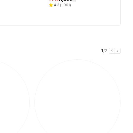
WH 화이트 1개
인
인
인
인
인
리
리
리
리
5.0
4.7
4.3
4.8
(
(
(
(
5
58
1,001
83
)
)
)
)
별
별
별
별
뷰
뷰
뷰
뷰
율
율
율
율
율
점
점
점
점
수
수
수
수
현
전
1
/
2
이
다
재
체
전
음