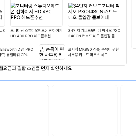
생
적
용
 US
모니터링 스튜디오헤드폰 젠하이저
34인치 커브드모니터 픽시오 PXC
 모
HD 480 PRO 헤드폰추천
348CN 커브드 네오 몰입감 돋보
이네
 Ellsworth D31 PRO
로지텍 MK880 리뷰, 손목이 편한
이트) 듀얼타워 CPU쿨
사무용 키보드 마우스 세트