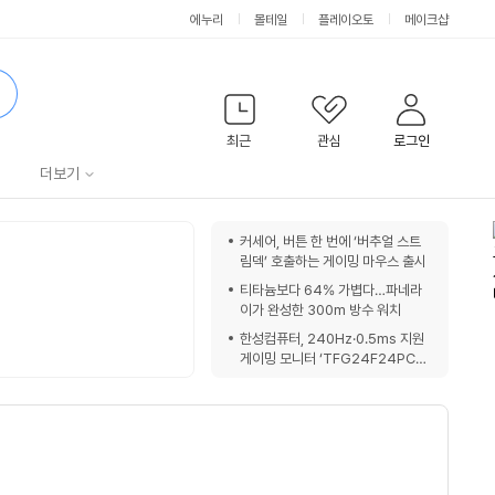
에누리
몰테일
플레이오토
메이크샵
검
색
최근
관심
로그인
서
더보기
비
쇼
커세어, 버튼 한 번에 ‘버추얼 스트
핑
림덱’ 호출하는 게이밍 마우스 출시
스
노
티타늄보다 64% 가볍다…파네라
트
이가 완성한 300m 방수 워치
한성컴퓨터, 240Hz·0.5ms 지원
게이밍 모니터 ‘TFG24F24PCM
W’ 출시