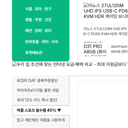
식품 · 유아 · 완구
생활 · 주방 · 건강
이노스 27UL120M UHD IPS
패션 · 잡화 · 뷰티
B-C PD65 KVM HDR 게이밍
니터
반려동물 · 취미 · 사무
darkFlash
ARGB (화
로켓배송관
러
ACER DAY 중복쿠폰할인
하이마트x디지털 쿨한 세일
최대 12% 카드 즉시 할인!
여름 스포츠 필수템 40% ▼
덥고 예민해진 여름을 시원하게