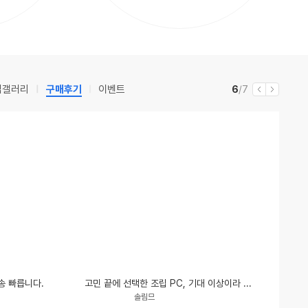
립갤러리
구매후기
이벤트
현
전
6
/7
이
다
재
체
전
음
송 빠릅니다.
고민 끝에 선택한 조립 PC, 기대 이상이라 진작 바꿀 걸 그랬네요
닉
평
솔림므
네
점