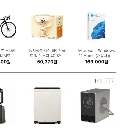
정품 무한 DC
 MLT-K2
알엔 히알루
츠 스타카
다이나프로
클라인 센
지(FIJI)
미니 LED
9 DUAL
직 오피스
동서식품 맥심 화이트골
롯데정밀화학 유록스 요
대상웰라이프 뉴케어 구
깨끗한나라 순수 프리미
MSI 지포스 RTX 506
SK엔무브 지크 X7 SP
타미힐피거 1+1 스몰로
노스페이스 액티비스트
LG전자 힐링미 파타야
LG전자 오브제컬렉션
햇살드리 2025 햅쌀 수
GS칼텍스 킥스 파오 10
LG전자 휘센 DQ205P
Microsoft Windows
알앤더스 캐디톡 미니온
클라우드백 마이 사이즈
카멜인터내셔널 카멜마
캐논 파워샷 V1 (정품)
광동제약 제주 삼다수
듀오백 Q1 Airo 메쉬
0 세럼 30
새제거 뽀송
235/55R
지널 플러스
피니시모 울
W (무한잉
8Ah)
 검정
계
어
보아 고어텍스 NS95P
드 믹스 스틱 400개입
DQ235MWGA (일반
수한맛 200ml (30개)
0 벤투스 2X OC D7
MH67BR (일반설치)
엄 30m (30롤) (3팩)
고 피케 폴로 셔츠 PK
5W30 4L (1개)
소수 10L (1개)
향미 상등급 10kg (1개)
운트 핏쳐 E2 고강도 듀
11 Home (처음사용자
사무용 컴퓨터 책상 의
체어 M900MQ 2.0
0 0W30 1L (1개)
SVA (일반구매)
그린 2L (24개)
2
C (2024
1L (1개)
무료장착)
 (6개)
1개)
반팔_13H18
8GB
구매)
04A
(1개)
얼 스퀘어 프레임 모션
게이밍 의자
용 한글)
자
500
000
000
40
70
70
80
20
10
0
599,000
1,517,190
556,610
94,050
50,370
39,570
77,580
48,150
18,170
8,310
1,169,090
308,490
328,400
169,000
196,790
216,630
417,478
39,550
21,300
11,160
원
원
원
원
원
원
원
원
원
원
원
원
원
원
원
원
원
원
원
원
원
원
원
원
원
원
원
원
원
원
)
스탠딩 책상 (1600x7
50)
현
전
1
/
10
이
다
재
체
전
음