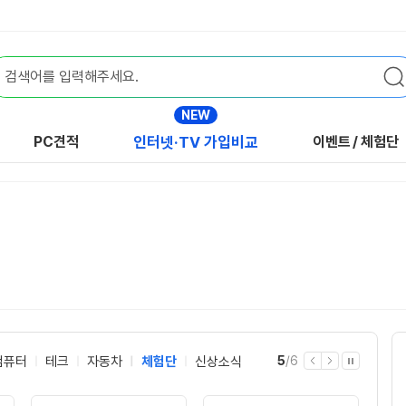
NEW
PC견적
인터넷·TV 가입비교
이벤트
/
체험단
현
전
컴퓨터
테크
자동차
체험단
신상소식
5
/
6
이
다
자
재
체
전
음
동
재