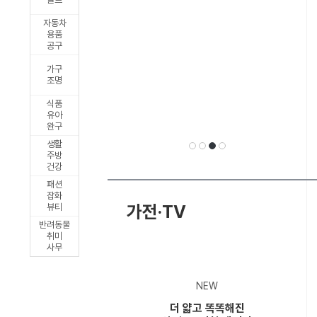
릭
자동차
출
용품
공구
시
가구
조명
식품
유아
완구
생활
주방
건강
패션
선
1
2
3
4
잡화
가전·TV
뷰티
반려동물
취미
사무
택
NEW
더 얇고 똑똑해진