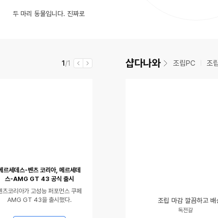
영
동
댓
글
충격적인 아반떼 가격 "왜 이렇게 많이 올랐나?"
수
를 주시라고요
(7)
인
CPU 4+4 케이블 2개, GPU(PCI-e) 6+2 연결 문의드립니다.
두 마리 동물입니다. 진짜로
율
동
상
영
성비 모델의 등장
글
수
영
있
상
수
상
음
있
있
음
샵다나와
현
전
조립PC
조
1
/1
이
다
음
재
체
전
음
메르세데스-벤츠 코리아, 메르세데
스-AMG GT 43 공식 출시
벤츠코리아가 고성능 퍼포먼스 쿠페
AMG GT 43을 출시했다.
조립 마감 깔끔하고 배
닉
평
독전갈
네
점