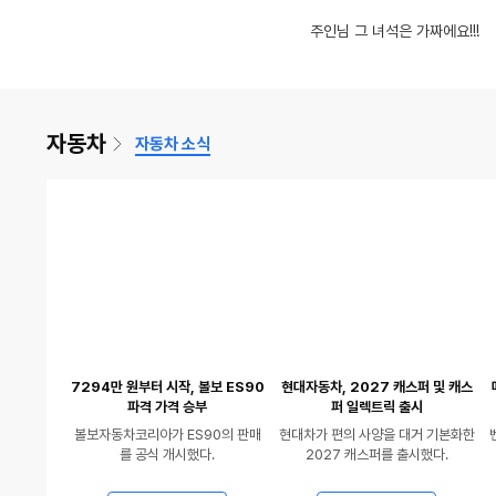
동
영
이거 먹으러 목포까지 왔습니다
글제목
댓
수
글
글제목
8
폭염이 계속 이어집니다.
(11)
17
아니 추가포인트
인
인
차꾸에 진심인 사람
흔한 여친 활용법
주인님 그 녀석은 가짜에요!!!
율
율
영
상
동
이건 진짜 돈값한다.. 폴드8 케이스 추천
글제목
댓
글
수
구글을 뚜까패버린 초가
글제목
댓
9
아름다운 보석
(7)
18
안동 체화정
(9)
상
있
영
글
수
글
있
음
상
수
수
음
있
자동차
자동차 소식
음
7294만 원부터 시작, 볼보 ES90
현대자동차, 2027 캐스퍼 및 캐스
파격 가격 승부
퍼 일렉트릭 출시
볼보자동차코리아가 ES90의 판매
현대차가 편의 사양을 대거 기본화한
를 공식 개시했다.
2027 캐스퍼를 출시했다.