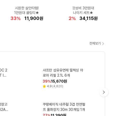
침대 하나 바꿨을 뿐인데
시원한 살안타템!
편안한 스니커즈
★스테디셀러★
휴가철 필수템!
드리미 공홈 최대 혜택가!
피부 열감 DOWN!
요즘 러닝 필수템!
갓성비 3만원대
크리니크 1+1
크록스 인모션 페이서 맨
닥스 초경량 슬림 우양산
1025 독도 트래블 키트
1만원대 쿨링티★
확 바뀐 침실!
노스페이스 러닝 조끼
엘렌실라 쿨링 크림
노란 에센스 로션
X60 Ultra 블랙
나이키 세트★
8
26
27
33
47
41
18
42
29
2
할
할
할
할
할
1,847,580
44,000
16,300
11,900
52,130
할
할
할
할
할
990,000
198,780
34,115
38,640
11,400
%
%
%
%
%
원
원
원
원
원
%
%
%
%
%
원
원
원
원
원
인
인
인
인
인
인
인
인
인
인
율
율
율
율
율
율
율
율
율
율
전체보기
쿠
팡
와
 살충
클리너
물티슈
OC 2
IRL 코
아이시스 생수 화이트캡 무라
라오메뜨 전설의패치 레전드 1
콜맨 루미 프런트 2룸 텐트 그
샤프란 섬유유연제 릴렉싱 아
칠성사이다 제로 210ml 30개
우
T IPS
개 40매
벨 2L 12개
레이지 2인용
로마 리필 2.1L 6개
할
할
할
할
할
351,000
14,650
6,520
9,900
15,670
원
원
원
원
원
39
56
10
39
33
%
%
%
%
%
최
인
인
인
인
인
리
리
리
리
4.8
4.5
4.9
4.8
(
(
(
(
18
363
4,820
4,026
)
)
)
)
별
별
별
별
뷰
뷰
뷰
뷰
율
율
율
율
율
저
점
점
점
점
수
수
수
수
CM’s
Pick
가
다
입 4
 마스터
냉장고
 52
맑은물에 촌두부 500g 2개
쿤달 네이처 마일드 퍼퓸 애견
필립스 3000 시리즈 전기면
쿠팡베이직 네추럴 3겹 천연펄
크리넥스 99 플러스 핸드워시
탐사 샘물 2L 12개
음
관
북 충전
 A
샴푸 화이트런더리향 500ml
도기 S3243/12 스톰블루
리필 허브파우더 4L 1개
프 롤화장지 30m 30개입 1개
W W
1개입 1개
할
할
할
할
할
9,240
5,790
64,000
11,390
11,860
원
원
원
원
원
57
18
37
77
44
%
%
%
%
%