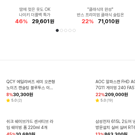
★역대 특가★ 날씬한 바디를
장거리 러닝에도 물집 NO
자토바이 입문용 추천
땀에 젖은 옷도 OK
갤럭시탭S11
내일 설치되는 '로켓설치'
공홈 최대 혜택가!
열받은 두피 쿨링!
품격 있는 캐주얼
"클래식의 완성"
카드혜택가★ 91.9만원
SSG 카드할인 98만
유지하기 위한 선택!
나이키 더플백 특가
발가락 양말
반스 프리미엄 클래식 슬립온
가성비 TCL 창문형 에어컨
닥터지 쿨 샴푸 500ml
닥스 남성 스니커즈
드리미 X60 Ultra
22
2
46
84
11
40
31
51
22
할
할
할
할
할
1,088,000
1,037,990
10,000
29,601
4,980
할
할
할
할
463,540
179,290
990,000
10,430
71,010
%
%
%
%
%
원
원
원
원
원
%
%
%
%
원
원
원
원
원
인
인
인
인
인
인
인
인
인
율
율
율
율
율
율
율
율
율
선
재
1
2
3
4
5
비비드키친 저당 참깨소이 드
백설 요리 올리고당 700g 1
바겐슈타이거 슈탠더 스텐 집
QCY 에일리버즈 세미 오픈형
레노버 요가 탭 플러스 AI 태블
에프킬라 수성 에어로졸
홈스타 퍼펙트 세탁조 
블루나 본 퓨어 저자극 
AOC 알파스캔 FHD A
레노버 2025 V15 G5 
택
생
개
노이즈 캔슬링 블루투스 이어
게 1개
레싱 200g 1개
릿PC 베이지 256GB Wi-Fi
7G11 게이밍 240 FAS
어i5 인텔 13세대 비즈니스 블
450ml 4개
제 무향 600ml 8개
캡형 40g 100매 10개
폰 화이트 QCY-T37 ANC A
HDR 무결점 모니터 68.6cm
랙 256GB 16GB Free DO
할
할
할
할
할
30,300
2,490
7,670
2,790
768,550
원
원
원
원
원
할
할
할
할
할
23,750
209,000
699,000
11,640
6,980
원
원
원
원
원
73
48
32
8
30
%
%
%
%
%
14
43
64
22
38
%
%
%
%
%
인
인
인
인
인
ilyBuds
인
인
인
인
인
27G11ZE2
S 83HFA06BKD
리
리
리
리
리
리
리
리
리
4.7
4.9
4.3
5.0
4.7
(
(
(
(
(
7
3,916
92
2
47
)
)
)
)
)
4.3
4.7
5.0
5.0
(
(
(
(
16
3,055
19
1
)
)
)
)
별
별
별
별
별
별
별
별
별
뷰
뷰
뷰
뷰
뷰
뷰
뷰
뷰
뷰
율
율
율
율
율
율
율
율
율
율
점
점
점
점
점
점
점
점
점
수
수
수
수
수
수
수
수
수
됨
듀라셀 알카라인 D형 건전지
피지 모락셀라 냄새제거 세탁
퍼실 엑스퍼트 실내건조 맥스
쉬크 쉐이브가드 센서티브 라
가그린 오리지널 구강청결제
벨킨 부스트업 프로 C타
풀무원건강생활 스팀쿡
삼성전자 615L 2도어 
다슈 매직 커버 니플밴드
드럼용 액상세제 본품 1개 2.5
1.2L 2개
4개입 1개
임 쉐이빙 폼 220ml 4개
세제 코튼향 2.1L 1개입 1개
포트 GaN PD 3.1 맥
플러스 듀얼스팀 오븐 20L
방문설치 실버 실버 RT62A7
매 1개
L
PPS 고속 충전기 200
049S9
V20F11WG 소이코튼
할
할
할
할
할
16,950
13,200
11,300
14,350
10,680
원
원
원
원
원
할
할
할
할
할
863,300
109,000
2,630
323,610
6,840
원
원
원
원
원
73
29
18
45
41
%
%
%
%
%
16
41
22
13
48
%
%
%
%
%