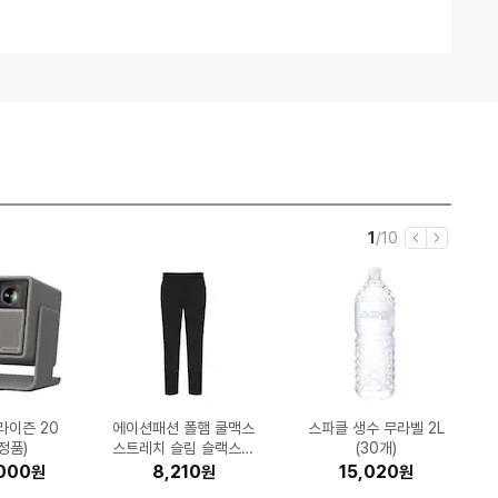
임
5
현
전
1
/
10
이
다
재
체
전
음
시S26 울
드 KQ55
밴드 클로그
US24G91
IR LIGH
90TA04
렌더 Max
라이즌 20
-7156T
커브110
APPLE 2025 iPad Pr
세이코 남성 셀렉션 S시
에이션패션 폴햄 쿨맥스
코스트코 커클랜드 울트
삼성전자 뮤직 스튜디오
모바 S70 Ultra Rolle
파인디지털 파인뷰 X7
나이키 레볼루션 8 HJ
허먼밀러 뉴 에어론 풀
캘러웨이 패러다임 Ai
신성통상 프로젝트엠 남
Microsoft Windows
삼성전자 갤럭시A36 1
ASUS 비보북 16 X16
스파클 생수 무라벨 2L
Microsoft Office 2
UGREEN DXP4800
Epson 정품 무한 L32
삼성전자 갤럭시워치8
네파 하이플로우 쿠시
0G (일반구
R (스탠드)
B, 자급제
반판매처)
9-066
(정품)
 의자
스트레치 슬림 슬랙스 P
700 프로 2채널 (32G
5 HW-LS50H/ LS51
체어+호환 헤드레스트
9198-003 (공식판매
라 클린 캡슐세제 140
스모크 맥스 드라이버
o 11 M5 (256GB)
리즈_SBTH007
r
40mm 블루투스 (정품)
024 Home & Busine
07AA-MB045W (SS
성 조직변형 슬릿 카라
11 Pro (처음사용자용
28GB, 자급제 (정품)
고어텍스 7JC7620
Plus (하드미포함)
56 (무한잉크)
(30개)
)
해외구매 (B size)
HD2PP1032
개입 (1개)
H (정품)
(정품)
처)
B)
티_EPE2TT1101
ss (PKC 한글)
D 512GB)
한글)
000
990
580
710
980
650
20
00
90
60
1,682,310
699,000
208,000
465,890
952,900
408,520
211,650
22,950
51,264
8,210
1,079,000
1,169,000
490,000
206,000
329,000
294,770
64,800
29,000
15,020
11,484
원
원
원
원
원
원
원
원
원
원
원
원
원
원
원
원
원
원
원
원
원
원
원
원
원
원
원
원
원
원