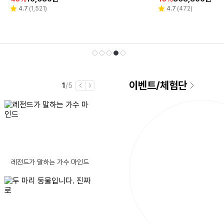
인
인
인
인
인
인
인
인
인
인
CH015kr
리
리
리
리
리
리
리
리
4.7
4.7
4.7
4.9
(
(
(
(
780
1,773
1,521
6,829
)
)
)
)
4.9
4.8
4.7
4.0
(
(
(
(
17
219
472
1
)
)
)
)
별
별
별
별
별
별
별
별
뷰
뷰
뷰
뷰
뷰
뷰
뷰
뷰
율
율
율
율
율
율
율
율
율
율
점
점
점
점
점
점
점
점
수
수
수
수
수
수
수
수
선
재
1
2
3
4
5
이벤트
/
체험단
현
전
1
/5
이
다
재
체
전
음
남
이번에 처음 pc를 사려합니다.
보
글제목
댓
10
보조 배터리 스마트패드 과열 장난 아니네요
(16)
은
노트북 추천 부탁드립니다~!
시
글
컴퓨터를 킬때 가끔 모니터에 화면이 안 나옵니다
간
택
생
수
댓
“인형 같은 아이가 가라앉는데”…수심 3m 호수 뛰어든 60대 의인
(13)
AMD 5600GT CPU 인식이 가능할까요?
댓
글
 빨간 번호판
(11)
레전드가 말하는 가수 마인드
B850m박격포+3SYS RC1800쿨러 사용중인데 5080 간섭여부
글
댓
수
 조화, 커피 세트
(7)
호환성 여부 질문드립니다.
수
글
댓
체크 당첨자 발표되었네요.
(11)
정품 케이스는 돈값할까?
예전에 쓰던 컴퓨터 메모리인데 가격좀 부탁 드립니다
[리뷰 상품] 휴렉 HD-9100H
수
글
댓
당첨자발표|히트브랜드 첫번째 이벤트 스탬프를 모아라!
(13)
됨
TC
강변 테크노마트 노트북 메인보드 메모리 고정핀 파손 수리 질문
동
댓
진짜 내 컴퓨터에서 돌릴 수 있는 1위 모델의 등장 ㄷㄷ
수
글
는 31위네요.
(15)
30
할
348,600
%
원
파워 살려고 하는데