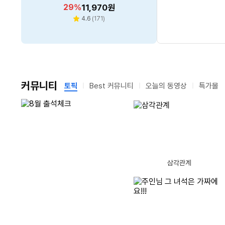
116매 5단계
할
할
할
할
할
26
29
36
29
1
%
%
%
%
%
17,720
68,490
28,030
20,790
11,970
원
원
원
원
원
인
인
인
인
인
리
리
리
리
4.8
4.8
4.6
5.0
(
(
1,856
(
656
171
(
5
)
)
)
)
별
별
별
별
뷰
뷰
뷰
뷰
율
율
율
율
율
수
수
수
수
점
점
점
점
커뮤니티
토픽
Best 커뮤니티
오늘의 동영상
특가몰
남
남
글제목
댓
1
출췍 조금전 했더니 오늘은 800포인트 적립이네요.
(41)
은
은
시
시
글
간
간
글제목
댓
수
글제목
2
점심은 버거킹 갈릭불고기와퍼로~
(15)
11
글제목
글
댓
글제목
3
엄마가 빅데이터 가동하면 생기는 일
(8)
12
97% 찬성한다는
손님 뚝! 사장님 결국?
제트보트의 미친 순발력
삼각관계
글제목
댓
수
글
글제목
4
이젠 쓸모가 없어진 종이와샤들
(7)
13
디즈니와의 색다른
글제목
댓
글
수
글제목
5
나비와 꽃
(10)
14
7월 모바일 출석
PC 오버클럭 히스토리 총망라한 PC 흥망사 통합본 시리즈 오버클럭 특집(14편)
폴드8 
[리뷰 상품] 매직쉐프 MFW-V
PCCOOLER CPS RT620 P
글제목
글
수
댓
글제목
6
젠북 A14 가벼워서 들고 다니기 딱 좋습니다
(8)
15
3000W PRO
RO 카본스틸 (블랙)
동
앤커가 사운드코어 P42i로 또 해냈다
글제목
수
글
댓
글제목
7
얼마전 꿈자리가 뒤숭숭하더니 어제 오후에는 결국 사고 당했습니다.
(24)
16
[주간랭킹] 이번주
30
14.9
할
152,840
할
32,900
%
원
%
원