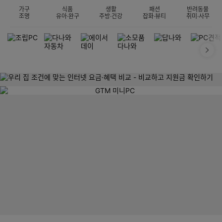
가구
식품
생활
패션
반려동물
조명
유아·완구
주방·건강
잡화·뷰티
취미·사무