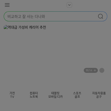
본문 바로가기
다
서
메
나
비
뉴
와
검
스
검색
색
더
어
보
를
기
입
력
해
주
세
요
배
페
11
/14
너
이
전
자
섹션 카테고리
지
체
동
보
롤
기
링
가전
컴퓨터
태블릿
스포츠
자동차용품
멈
TV
노트북
모바일·디카
골프
공구
춤