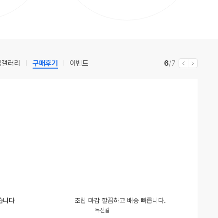
립갤러리
구매후기
이벤트
현
전
6
/7
이
다
재
체
전
음
습니다
조립 마감 깔끔하고 배송 빠릅니다.
닉
평
독전갈
네
점