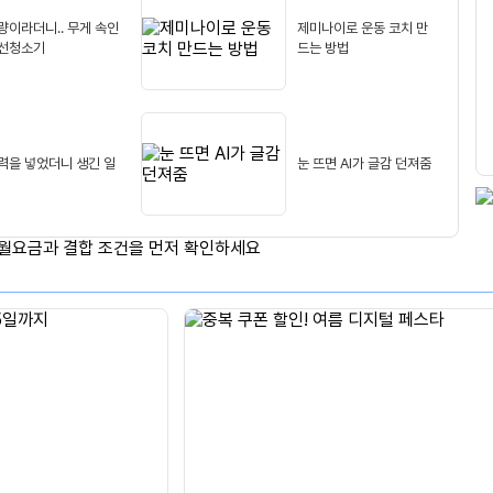
생
적
량이라더니.. 무게 속인
제미나이로 운동 코치 만
용
선청소기
드는 방법
력을 넣었더니 생긴 일
눈 뜨면 AI가 글감 던져줌