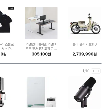
 DQ205P
폴햄 쿨맥스
마이 사이즈
순수 프리미
+1 스몰로
클라인 센
I 스마트 통
자 LB221
파인뷰 X7
링미 파타야
햇살드리 2025 햅쌀 수
유니레버 도브 센서티브
Microsoft Windows
카멜인터내셔널 카멜마
스파클 생수 무라벨 2L
UGREEN DXP4800
허먼밀러 뉴 에어론 풀
GIGABYTE B850M
오므론 HEM-7156T
캘러웨이 패러다임 Ai
대상웰라이프 뉴케어 구
고려은단 비타민C 100
포켓몬코리아 포켓몬카
SK엔무브 지크 X7 LS
LG생활건강 피지(FIJI)
GIGABYTE B650M
모토벨로 KG9 DUAL
광동제약 제주 삼다수
네파 하이플로우 쿠시
혼다 슈퍼커브110
 슬랙스 P
지널 플러스
채널 (32G
(일반설치)
 셔츠 PK
롤) (3팩)
MQ 2.0
일반구매)
 (정품)
A
운트 핏쳐 E2 고강도 듀
향미 상등급 10kg (1개)
AORUS ELITE WIFI6
스킨 뷰티 바 106g(미
11 Pro (처음사용자용
스모크 맥스 드라이버
Plus (하드미포함)
체어 (B size)
(30개)
모락셀라 냄새제거 뽀송
수한맛 200ml (30개)
드 스칼렛 바이올렛 강
고어텍스 7JC7620
5W30 6L (1개)
그린 2L (24개)
0 600정 (1개)
(48V, 8Ah)
K 제이씨현
 (6개)
1032
3H18
 의자
얼 스퀘어 프레임 모션
E ICE 제이씨현
국산) (16개)
(정품)
한글)
화 확장팩 레이징서프 3
한 코튼향 2.1L (1개)
490
190
00
93
00
50
20
60
80
0
1,079,000
1,342,930
465,890
168,990
227,490
305,100
113,410
41,760
31,800
15,020
2,739,990
998,000
110,240
46,690
64,800
20,500
39,570
29,410
14,720
21,300
원
원
원
원
원
원
원
원
원
원
원
원
원
원
원
원
원
원
원
원
원
원
원
원
원
원
원
원
원
원
스탠딩 책상 (1600x7
0팩 (150장)
50)
현
전
1
/
10
이
다
재
체
전
음