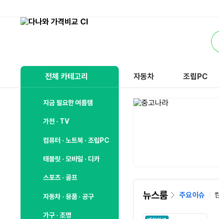
비
교
통
하
합
고
검
잘
색
사
전체 카테고리
자동차
조립PC
는,
다
나
지금 필요한 여름템
와
가전 · TV
컴퓨터 · 노트북 · 조립PC
태블릿 · 모바일 · 디카
스포츠 · 골프
뉴스룸
주요이슈
자동차 · 용품 · 공구
가구 · 조명