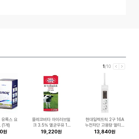
임
5
현
전
1
/
10
이
다
재
체
전
음
시S26 울
 유록스 요
디톡 미니온
알엔 히알루
 Windows
IR LIGH
다이나프로
R5-560
-C513W
어팟 프로3
Brother 정품 무한 DC
ESSENCORE KLEVV
MSI 지포스 RTX 506
믈레코비타 아이러브밀
엔티스 ES 700W 80
Epson 정품 무한 L32
킹스톤 KC3000 M.2
삼성전자 SL-J3260F
AMD 라이젠7-6세대
시디즈 베이직 오피스
팅크웨어 아이나비 VX3
삼성전자 갤럭시S26 울
삼성전자 뮤직 스튜디오
코스트코 커클랜드 울트
스탠리 퀜처 H2.0 플로
현대일렉트릭 2구 16A
삼성전자 갤럭시A36 1
무아스 퓨어 미니 LED
보이스캐디 T13 프로
큐맥스 QMAX-C02
0 세럼 30
235/55R
 (처음사용자
B, 자급제
/A (정품)
 (1개)
 의자
토너)
GB)
PLUS스탠다드 ATX3.1
9800X3D (그래니트
DDR5-5600 CL46
크 3.5% 멸균우유 1L
0 벤투스 2X OC D7
P-T730DW (무한잉
56 (무한잉크)
NVMe (1TB)
W (기본잉크)
체어
누전차단 고용량 멀티탭
000 2채널 (64GB, 무
5 HW-LS50H/ LS51
우스테이트 텀블러 88
라 클린 캡슐세제 140
28GB, 자급제 (정품)
트라 512GB, 자급제
시계
무료장착)
1개)
글)
)
릿지) (멀티팩 정품)
파인인포 (16GB)
(12개)
8GB
크)
7ml (일반)
개입 (1개)
H (정품)
료장착)
(1.5m)
(블랙)
560
000
690
650
90
30
90
70
00
10
690,660
299,000
638,940
206,000
324,600
294,500
572,840
163,040
54,500
19,220
1,759,580
490,000
408,520
429,350
207,200
26,950
13,840
32,610
18,350
7,040
원
원
원
원
원
원
원
원
원
원
원
원
원
원
원
원
원
원
원
원
원
원
원
원
원
원
원
원
원
원