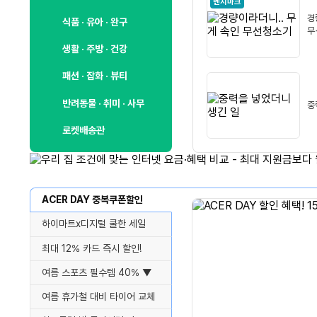
벤치마크
경
식품 · 유아 · 완구
무
생활 · 주방 · 건강
패션 · 잡화 · 뷰티
반려동물 · 취미 · 사무
중
로켓배송관
ACER DAY 중복쿠폰할인
하이마트x디지털 쿨한 세일
최대 12% 카드 즉시 할인!
여름 스포츠 필수템 40% ▼
여름 휴가철 대비 타이어 교체