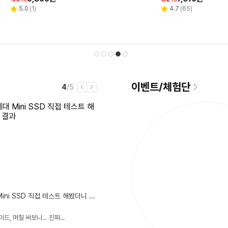
인
인
인
인
인
인
인
인
인
인
AF70F19D11GRT +
리
리
리
리
리
리
리
리
리
리
4.8
5.0
4.6
5.0
4.9
(
(
(
(
(
4,810
3
63
1
31,474
)
)
)
)
)
4.8
4.0
4.9
4.7
4.9
(
(
(
(
(
788
4
6,422
65
11,119
)
)
)
)
)
별
별
별
별
별
별
별
별
별
별
뷰
뷰
뷰
뷰
뷰
뷰
뷰
뷰
뷰
뷰
율
율
율
율
율
율
율
율
율
율
세트 방문설치 일반배
점
점
점
점
점
점
점
점
점
점
수
수
수
수
수
수
수
수
수
수
선
재
1
2
3
4
5
이벤트
/
체험단
현
전
4
/5
이
다
재
체
전
음
택
생
손톱만 한 차세대 Mini SSD 직접 테스트 해봤더니 충격적인 결과
됨
동
갤럭시 Z폴드8 와이드, 며칠 써보니… 진짜는 커버화면이었습니다