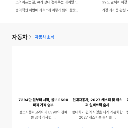
영
동
스와이프는 끝, AI가 상대 정해주는 데이팅 '디토'
39도 날씨에 야장
상
영
동
충격적인 아반떼 가격 "왜 이렇게 많이 올랐나?"
가장 가까운 완성 -
있
상
영
음
있
상
음
있
자동차
자동차 소식
음
7294만 원부터 시작, 볼보 ES90
현대자동차, 2027 캐스퍼 및 캐스
파격 가격 승부
퍼 일렉트릭 출시
볼보자동차코리아가 ES90의 판매
현대차가 편의 사양을 대거 기본화한
를 공식 개시했다.
2027 캐스퍼를 출시했다.