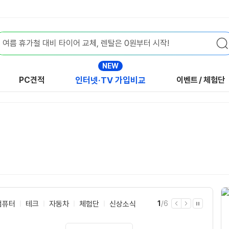
NEW
PC견적
인터넷·TV 가입비교
이벤트
/
체험단
현
전
컴퓨터
테크
자동차
체험단
신상소식
1
/
6
이
다
자
재
체
전
음
동
재