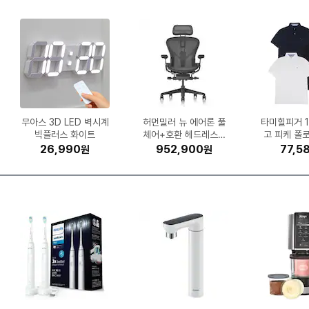
GT
43
공
식
출
시
APPLE 2025 iPad Pr
GS칼텍스 킥스 파오 10
삼성전자 올레드 KQ55
크록스 바야밴드 클로그
동서식품 맥심 모카골드
무아스 3D LED 벽시계
보이스캐디 SL 미니 더
미닉스 더 플렌더 Max
제닉스 아레나 멀티 게
스라이부 핸디 마사지
벤트론스 침대형 발받침
삼성전자 갤럭시 버즈4
ASUS 비보북 16 X16
롯데칠성음료 펩시콜라
케이에스스포츠 스타카
EFM ipTIME C500G
노스페이스 액티비스트
Microsoft Office 2
허먼밀러 뉴 에어론 풀
K2 플라이하이크 프라
LG전자 휘센
에이션패션 
클라우드백 
깨끗한나라 
타미힐피거 1
글락소스미스
iFLYTEK A
린백 책상 의
파인디지털 
LG전자 힐
마일드 커피믹스 스틱 4
MNFD-200G (일반구
SF8EAEXKR (스탠드)
이밍 책상 (1600x80
o 11 M5 (256GB)
(MD01) (해외구매)
0 0W30 1L (1개)
빅플러스 화이트
205089-066
블랙
07AA-MB045W (SS
024 Home & Busine
프로 SM-R640 (정품)
보아 고어텍스 NS95P
제로슈거 라임향 1.25L
체어+호환 헤드레스트
토 인세인 피니시모 울
임 FUS24G21-C2
중역 사무용 의자
(단품)
스트레치 슬림
소다인 오리
700 프로 2
MH67BR 
고 피케 폴로
엄 30m (30
체어 M900
SVA (
역기 4.0
H
00개입 (1개)
매)
0)
테 로드 700C (2024
해외구매 (B size)
ss (PKC 한글)
D 512GB)
(12개)
04A
치약 100g
HD2PP
반팔_1
게이밍
B)
1,689,690
1,135,450
454,010
327,050
153,943
26,990
26,090
35,250
54,610
11,150
1,169,000
1,787,500
952,900
327,250
29,000
34,900
94,050
72,800
74,520
11,000
308,
1,517,
310,0
413,4
98,0
211,6
20,3
35,7
77,5
8,21
원
원
원
원
원
원
원
원
원
원
원
원
원
원
원
원
원
원
원
원
년형)