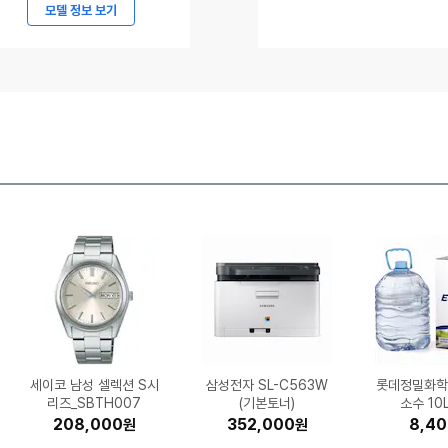
메
모델 정보 보기
임
5
르
세
데
스-
벤
츠
코
리
아,
메
르
세
데
세이코 남성 셀렉션 S시
LG전자 휘센 SQ06EZ
신성통상 프로젝트엠 남
SK엔무브 지크 X7 SP
삼성전자 DV90TA04
팅크웨어 아이나비 Z9
나이키 레볼루션 8 HJ
엑스지미 호라이즌 20
(주)파마리서치 리쥬란
LG전자 오브제컬렉션
삼성전자 정품 MLT-K2
한국타이어 벤투스 에어
동서식품 맥심 화이트골
삼성전자 비스포크 무풍
모바 S70 Ultra Rolle
삼성전자 갤럭시S26 2
삼성전자 SL-C563W
삼성전자 갤럭시워치8
캐논 파워샷 V1 (정품)
듀오백 Q1 Airo 메쉬
삼성전자 갤럭
롯데정밀화학
알앤더스 캐
아누아 피디
Microsoft
시디즈 T50 A
한국타이어 
삼성전자 DD
삼성전자 SL
APPLE 에
스-
1WBS ((전국)기본설치
DQ235MWGA (일반
9198-003 (공식판매
성 조직변형 슬릿 카라
더마 힐러 모이스춰 트
900 2채널 (32GB)
0TE (일반판매처)
리즈_SBTH007
5W30 4L (1개)
MAX (정품)
40mm 블루투스 (정품)
S H472 245/45R18
윈도우핏 AW06C715
드 믹스 스틱 400개입
사무용 컴퓨터 책상 의
56GB, 자급제 (블랙)
(기본토너)
50L 검정
r
론산 캡슐 10
HPX RA43 
11 Home
트라 256G
MFHP4KH
소수 10L
T 메쉬
(기본
0 (16
2
리트먼트 앰플 30ml (1
티_EPE2TT1101
비 포함)
구매)
처)
5EWAZ (무료설치)
(전국무료장착)
(1개)
자
19 (전국
ml (
용 한
(블랙
3,832,000
208,000
524,990
556,430
126,220
512,140
28,000
51,264
11,484
18,170
1,169,090
890,000
699,000
269,490
352,000
1,141,140
148,550
216,630
161,960
54,360
1,639,
242,
353,
262,
196,7
237,0
119,9
141,6
8,4
17,5
원
원
원
원
원
원
원
원
원
원
원
원
원
원
원
원
원
원
원
원
AMG
개)