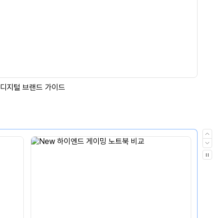
이
전
다
음
자
동
재
생
멈
춤