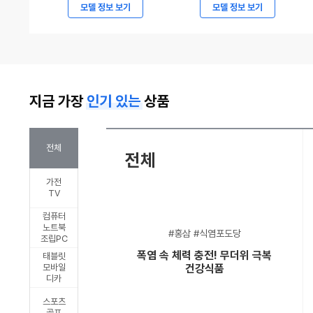
7294
현
모델 정보 보기
모델 정보 보기
만
대
원
자
부
동
터
차,
지금 가장
인기 있는
상품
시
2027
작,
캐
볼
스
전체
전체
보
퍼
가전
ES90
및
TV
파
캐
컴퓨터
격
스
노트북
#홍삼 #식염포도당
조립PC
가
퍼
폭염 속 체력 충전! 무더위 극복
태블릿
격
일
모바일
건강식품
디카
승
렉
부
트
스포츠
골프