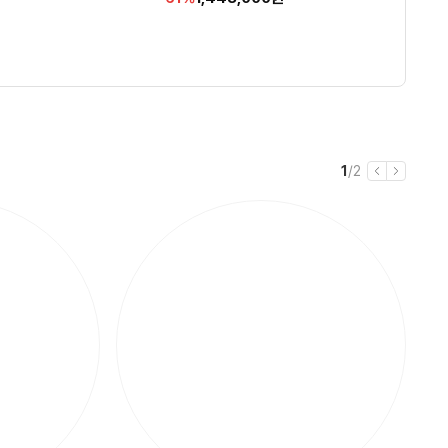
 리모컨
인
인
인
인
인
GB Free DOS GAMING A1
리
리
리
리
5.0
5.0
4.7
4.8
(
(
(
(
4
3
741
21,774
)
)
)
)
별
별
별
별
뷰
뷰
뷰
뷰
율
율
율
율
율
관형
6 CVHI3KRC93SD
점
점
점
점
수
수
수
수
현
전
1
/
2
이
다
재
체
전
음