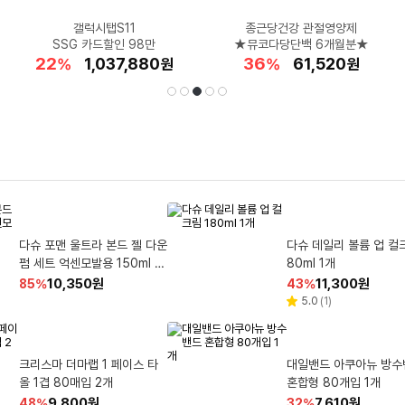
코카콜라 신상품 레몬라임★
★역대급 최저가★
품격 있는 캐주얼
데일리로 딱!
갤럭시탭S11
종근당건강 관절영양제
★달콤한 여름 간식★
고어텍스의 편안함
대만족템★갓성비
피지 흡착&쿨링
요시다포터 포스 크로스백
SSG 카드할인 98만
캘빈클라인 선글라스
닥스 남성 스니커즈
상큼함을 더했어요!
랜드로바 LANOXC4611MF1
★뮤코다당단백 6개월분★
설빙 망고스틱 10개
클로란 드라이 샴푸
공용 반팔 1+1
22
32
24
21
44
28
62
36
28
46
할
할
할
할
할
1,037,880
148,850
179,290
282,120
14,800
할
할
할
할
할
179,960
26,480
61,520
15,180
9,500
%
%
%
%
%
원
원
원
원
원
%
%
%
%
%
원
원
원
원
원
인
인
인
인
인
인
인
인
인
인
율
율
율
율
율
율
율
율
율
율
선
재
1
2
3
4
5
TCL 4K QD Mini LED Goo
르오브 앤드 2IN1 UV 해충퇴
다슈 포맨 울트라 본드 젤 다운
비비드키친 저칼로리 비빔장 1
맑은물에 촌두부 500g 2개
조르단 스텝 2단계 유
한성컴퓨터 DQHD 울
BRAUN 시리즈 9 PR
다슈 데일리 볼륨 업 컬크
쿠팡베이직 네추럴 3겹
택
생
gle TV 189.3cm(75인치) 7
치 전기모기채 520 x 215 x
펌 세트 억센모발용 150ml 1
개 280g
이드 리얼 120 모니터 124c
트라 씬 전기면도기 9660cc
80ml 1개
랜덤 발송 1개입 6개
개
40 mm 화이트
5Q6C 스탠드형 방문설치
블랙
m TFG49Q12UW
할
할
할
할
할
28,620
2,630
1,164,000
10,350
3,180
원
원
원
원
원
할
할
할
할
할
661,200
11,390
14,240
349,000
11,300
원
원
원
원
원
32
41
15
85
80
%
%
%
%
%
47
14
39
43
77
%
%
%
%
%
인
인
인
인
인
인
인
인
인
인
리
리
리
리
리
리
4.5
(
119
)
4.8
4.8
4.8
5.0
4.3
(
(
(
(
(
110
52
28
1
1,001
)
)
)
)
)
별
별
별
별
별
별
뷰
뷰
뷰
뷰
뷰
뷰
율
율
율
율
율
율
율
율
율
율
점
점
점
점
점
점
수
수
수
수
수
수
됨
코카콜라 오리지널 무라벨 37
신지모루 Qi2.2 지원 오피디
아쿠아시스 먹는샘물 무라벨 2
크리스마 더마랩 1 페이스 타
유한락스 욕실청소용 세정제
삼성전자 62.6㎡(19평)
헤드앤숄더 두피 토탈 
브레프 디럭스 변기세정
대일밴드 아쿠아뉴 방수
코카콜라
초고속 PPS PD 차량용 충전
L 12개
0ml 24개
900ml 4개
올 1겹 80매입 2개
8.7㎡(5.7평) BESPO
혼합형 80개입 1개
샴푸 쿨 멘솔 1.2L 1개
그놀리아 가든 50g 4개
기 45W Black
무풍 클래식 홈멀티형 
할
할
할
할
할
20,110
9,890
5,780
9,800
17,750
원
원
원
원
원
할
할
할
할
할
1,996,640
8,290
7,610
13,430
18,040
원
원
원
원
원
33
35
34
48
47
%
%
%
%
%
16
46
41
32
40
%
%
%
%
%