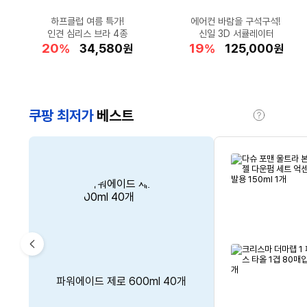
드리미 공홈 최대 혜택가!
단조 아이언 찾으세요?
★BIG한 맛과 크기★
하프클럽 여름 특가!
두손이 자유로운
에어컨 바람을 구석구석!
롯데온 럭셔리위크 특가!
★G마켓 홈쇼핑특가★
편안한 스니커즈
"클래식의 완성"
위니쿨 냉각패드 넥풍기
냉동 빅 블루베리 1kg
인견 심리스 브라 4종
JPX S30 추천~
X60 Ultra 블랙
반스 프리미엄 클래식 슬립온
엘르 백팩+크로스백 2종
크록스 인모션 페이서 맨
26FW 몽클레어 토트백
신일 3D 서큘레이터
38
41
20
30
37
19
19
49
19
47
할
할
할
할
할
990,000
849,000
45,220
34,580
10,390
할
할
할
할
할
665,880
125,000
73,602
46,740
52,130
%
%
%
%
%
원
원
원
원
원
%
%
%
%
%
원
원
원
원
원
인
인
인
인
인
인
인
인
인
인
율
율
율
율
율
율
율
율
율
율
쿠팡 최저가
베스트
도
움
말
CM’s
Pick
이
HP 2026 오멘 16 코어Ultra7
비비드키친 저칼로리 양념치킨
탐사 6free 강아지 사료 연어
필립스 1000 시리즈
파워에이드 제로 600ml 40개
전
인텔 14세대 지포스 RTX 5060
에어프라이어 6.2L NA130/00
소스 290g 1개
레시피 6kg 1개