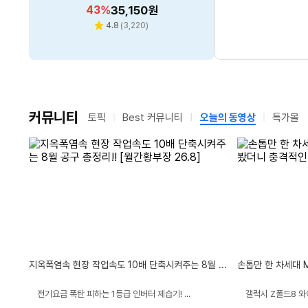
Shadow Black 1TB 24GB
블랙
할
할
할
할
할
29
26
36
43
51
%
%
%
2,223,000
%
%
30,490
79,200
3,340
35,150
원
원
원
원
원
Free DOS 16-am0343TX
인
인
인
인
인
리
리
리
리
4.8
4.9
4.8
5.0
(
3,220
(
(
(
22
16
2
)
)
)
)
별
별
별
별
뷰
뷰
뷰
뷰
율
율
율
율
율
수
수
수
수
점
점
점
점
커뮤니티
토픽
Best 커뮤니티
오늘의 동영상
특가몰
지옥폭염속 현장 작업속도 10배 단축시켜주는 8월 공구 총정리!! [월간황부장 26.8]
동
전기요금 폭탄 피하는 1등급 인버터 제습기! [캐리어 인버터 제습기 29L CDHD290ACLWOWH]