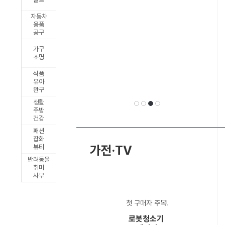
릭
자동차
출
용품
공구
시
가구
조명
식품
유아
완구
생활
주방
건강
패션
선
1
2
3
4
잡화
가전·TV
뷰티
반려동물
취미
사무
택
첫 구매자 주목!
로봇청소기