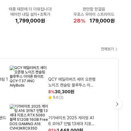
태풍 때문에 더 더워집니다!
RTX5050 탑재 노트북
주변 온도 -2도 낮추는
발볼 부자도 편-안한
손목+전완근 운동
숨 막히는 더위 타파!
★역대급 최저가★
열기까지 흡수하는
공홈 최대 혜택가!
편안함 한걸음
지마켓 쿠폰 받으면 124만
에어컨 내일 설치+초특가
요즘 대세★자이로볼
샤크 미스트 선풍기
아이더 트레킹화
집에서 즐기는 시원한 빙수♥
우포스 우마이 스트라이드
템퍼 오리지날 스마트쿨
요시다포터 크로스백
드리미 X60 Ultra
20
51
32
62
40
29
29
28
48
할
할
할
할
1,799,000
1,348,000
115,100
59,410
5,000
할
할
할
할
할
426,000
990,000
169,850
179,000
69,900
%
%
%
%
원
원
원
원
원
%
%
%
%
%
원
원
원
원
원
인
인
인
인
인
인
인
인
인
율
율
율
율
율
율
율
율
율
전체보기
쿠
팡
와
아칫솔
트라와
O+ 울
림 1
 천연펄
파워에이드 마운틴 블라스트
쿠첸 2.1기압 121 IH 전기압력
비비드키친 저당 참깨소이 드
QCY 에일리버즈 세미 오픈형
조르단 스텝 2단계 유아칫솔
우
프 롤화장지 30m 30개입 1개
밥솥 10인용 CRT-RPK1070
노이즈 캔슬링 블루투스 이어
600ml 20개
레싱 200g 1개
랜덤 발송 1개입 6개
폰 화이트 QCY-T37 ANC A
S 카밍라이트실버
할
할
할
할
할
299,730
30,300
2,490
20,700
14,240
원
원
원
원
원
40
5
73
8
96
%
%
%
%
%
최
인
인
인
인
인
ilyBuds
리
리
리
리
리
4.7
5.0
4.7
5.0
5.0
(
(
(
(
(
8,851
3
7
2
69
)
)
)
)
)
별
별
별
별
별
뷰
뷰
뷰
뷰
뷰
율
율
율
율
율
저
점
점
점
점
점
수
수
수
수
수
CM’s
Pick
가
다
 + 1
솔루션
제 매
밴드
 제로 300ml 24개
아이리버 C타입-C타입 패브
기가바이트 2025 게이밍 A1
홈스타 바르는 곰팡이 싹 세정
컨디션 헛개 100ml 10개
탐사 샘물 무라벨 2L 36개
음
관
KE AI
릭 초고속 충전 데이터 케이블
6 코어i7 인텔 13세대 지포스
제 120ml 3개
에어컨
RTX 5060 블랙 512GB 16
60W 2m 스노우화이트 1개
할
할
할
할
할
4,800
1,448,000
15,590
8,400
19,260
원
원
원
원
원
16
38
46
61
37
%
%
%
%
%