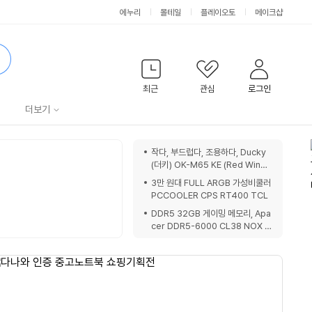
에누리
몰테일
플레이오토
메이크샵
검
색
최근
관심
로그인
서
더보기
비
쇼
작다, 부드럽다, 조용하다, Ducky
핑
(더키) OK-M65 KE (Red Wine)
스
노
기계식키보드
3만 원대 FULL ARGB 가성비쿨러
트
PCCOOLER CPS RT400 TCL
DDR5 32GB 게이밍 메모리, Apa
cer DDR5-6000 CL38 NOX 1
6GBx2 패키지 리뷰