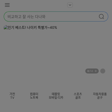
본문 바로가기
다
서
메
나
비
뉴
와
검
스
검색
색
더
어
보
를
기
입
력
해
주
세
요
배
페
8
/14
너
이
전
자
섹션 카테고리
지
체
동
보
롤
기
링
가전
컴퓨터
태블릿
스포츠
자동차용품
멈
TV
노트북
모바일·디카
골프
공구
춤