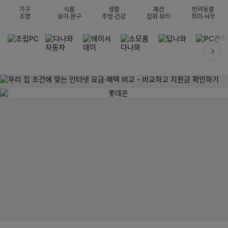
가구
식품
생활
패션
반려동물
조명
유아·완구
주방·건강
잡화·뷰티
취미·사무