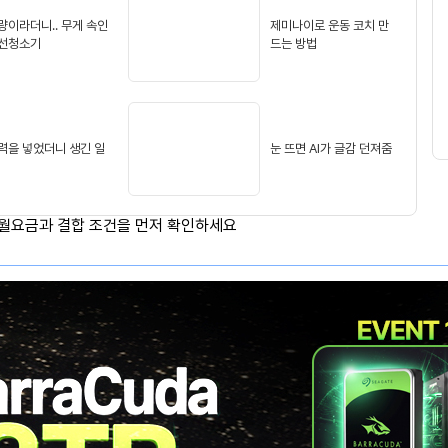
생
적
량이라더니.. 무게 속인
제미나이로 운동 코치 만
용
선청소기
드는 방법
력을 넣었더니 생긴 일
눈 뜨면 AI가 글감 던져줌