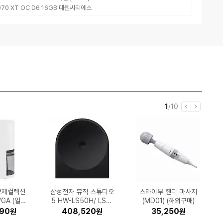
9070 XT OC D6 16GB 대원씨티에스
현
전
1
/
10
이
다
재
체
전
음
셀렉션 S시
 Windows
널 카멜마
I 스마트 통
크 X7 LS
Office 2
-C563W
자 LB221
브제컬렉션
직 오피스
햇살드리 2025 햅쌀 수
삼성전자 뮤직 스튜디오
대상웰라이프 뉴케어 구
깨끗한나라 순수 프리미
시디즈 T50 AIR LIGH
SK엔무브 지크 X7 SP
ASUS 비보북 16 X16
삼성전자 DV90TA04
LG생활건강 피지(FIJI)
캐논 파워샷 V1 (정품)
삼성전자 올레드 KQ55
아누아 피디알엔 히알루
알앤더스 캐디톡 미니온
삼성전자 비스포크 무풍
한국타이어 벤투스 에어
스탠리 퀜처 H2.0 플로
고려은단 비타민C 100
K2 플라이하이크 프라
스라이부 핸디 마사지
듀오백 Q1 Airo 메쉬
2 고강도 듀
& Busine
GA (일반
(처음사용자용
TH007
 (1개)
 (정품)
토너)
어
A
07AA-MB045W (SS
향미 상등급 10kg (1개)
모락셀라 냄새제거 뽀송
5 HW-LS50H/ LS51
수한맛 200ml (30개)
엄 30m (30롤) (3팩)
0TE (일반판매처)
5W30 4L (1개)
T 메쉬 의자
론산 캡슐 100 세럼 30
S H472 245/45R18
윈도우핏 AW06C715
SF8EAEXKR (스탠드)
우스테이트 텀블러 88
사무용 컴퓨터 책상 의
임 FUS24G21-C2
(MD01) (해외구매)
0 600정 (1개)
2
프레임 모션
C 한글)
)
)
한 코튼향 2.1L (1개)
D 512GB)
H (정품)
5EWAZ (무료설치)
(전국무료장착)
7ml (일반)
ml (1개)
자
000
490
000
90
00
00
70
00
00
20
1,169,000
1,169,090
408,520
262,650
512,140
42,490
46,700
35,760
18,590
14,720
890,000
1,135,510
196,790
216,630
161,960
40,020
26,950
35,250
74,520
17,510
원
원
원
원
원
원
원
원
원
원
원
원
원
원
원
원
원
원
원
원
원
원
원
원
원
원
원
원
원
원
(1600x7