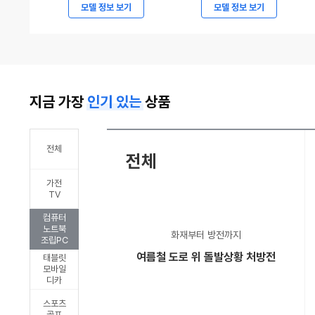
7294
현
모델 정보 보기
모델 정보 보기
만
대
원
자
부
동
터
차,
지금 가장
인기 있는
상품
시
2027
작,
캐
볼
스
전체
전체
보
퍼
가전
ES90
및
TV
파
캐
컴퓨터
격
스
노트북
화재부터 방전까지
조립PC
가
퍼
여름철 도로 위 돌발상황 처방전
태블릿
격
일
모바일
디카
승
렉
부
트
스포츠
골프