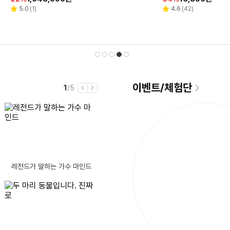
인
인
인
인
인
Home
터 700434 블랙 1개
인
인
인
인
인
리
리
리
리
리
리
리
리
리
4.3
4.9
5.0
4.3
(
(
(
(
92
31,471
1
6
)
)
)
)
4.7
4.9
5.0
4.6
4.8
(
(
(
(
(
583
2,870
3
42
139
)
)
)
)
)
별
별
별
별
별
별
별
별
별
뷰
뷰
뷰
뷰
뷰
뷰
뷰
뷰
뷰
율
율
율
율
율
율
율
율
율
율
점
점
점
점
점
점
점
점
점
수
수
수
수
수
수
수
수
수
선
재
1
2
3
4
5
이벤트
/
체험단
현
전
1
/5
이
다
재
체
전
음
남
이번에 처음 pc를 사려합니다.
글제목
댓
10
어느 갈비탕집의 현수막
(14)
은
노트북 추천 부탁드립니다~!
시
글
컴퓨터를 킬때 가끔 모니터에 화면이 안 나옵니다
간
택
생
댓
수
(15)
AMD 5600GT CPU 인식이 가능할까요?
글
댓
 키보드를 바꿀지
(11)
레전드가 말하는 가수 마인드
B850m박격포+3SYS RC1800쿨러 사용중인데 5080 간섭여부
수
댓
글
각나네요.
(10)
호환성 여부 질문드립니다.
글
수
댓
? 로또이벤트 열렸습니다.
(9)
갤럭시 Z폴드8 와이드, 며칠 써보니… 진짜는 커버화면이었습니다
예전에 쓰던 컴퓨터 메모리인데 가격좀 부탁 드립니다
[리뷰 상품] 쿠첸 제로빈 CFP-
수
댓
글
한우가 떴다!
(8)
됨
LD03VW
강변 테크노마트 노트북 메인보드 메모리 고정핀 파손 수리 질문
동
 삼성전자 990 PRO
글
수
1)
30
할
195,300
%
원
파워 살려고 하는데