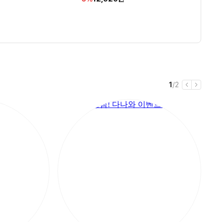
인
인
인
인
인
CH015krWH 화이트 1개
리
리
리
4.0
4.7
4.9
(
(
(
1
3,059
17
)
)
)
별
별
별
뷰
뷰
뷰
율
율
율
율
율
점
점
점
수
수
수
현
전
1
/
2
이
다
재
체
전
음