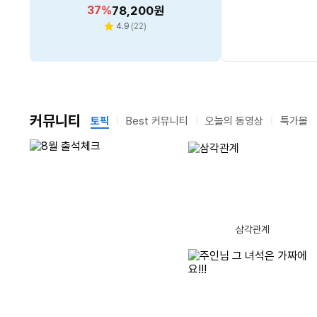
블랙
RPK1070S 카밍라이트실버
할
할
할
할
할
5
37
32
41
51
%
%
%
%
%
299,730
18,040
78,200
14,350
11,530
원
원
원
원
원
인
인
인
인
인
리
리
리
리
리
4.7
4.9
4.9
5.0
5.0
(
(
1,775
11,114
(
(
(
22
3
2
)
)
)
)
)
별
별
별
별
별
뷰
뷰
뷰
뷰
뷰
율
율
율
율
율
수
수
수
수
수
점
점
점
점
점
커뮤니티
토픽
Best 커뮤니티
오늘의 동영상
특가몰
남
남
글제목
댓
1
음? 출석체크 뭐 바뀌었나요?
(26)
은
은
시
시
글
간
간
글제목
댓
수
글제목
2
흠...... 글쓰기 3번만에 성공 ?
(15)
11
[주간 랭킹] 5위
글제목
댓
글
글제목
3
그분을 사랑합니다
(13)
12
모니터를 바꿀지
손님 뚝! 사장님 결국?
제트보트의 미친 순발력
삼각관계
글제목
글
수
댓
글제목
4
영화 아니고 실제 상황. 제트보트의 미친 순발력
(10)
13
아이스크림만 생
글제목
수
댓
글
글제목
5
뜨거움의 입추 (立秋)
(14)
14
드디어 4주만인가
고점판독 해버린 그 모니터, 드디어 신형 가져옴ㅋㅋ 맥북 모니터 셋팅 추천!
[리뷰 상품] 한경희생활과학 H
[리뷰 상품] 쉘퍼 DFFP-MAX1
글제목
글
댓
수
글제목
6
어제는 어머니 모시고 병원 다녀왔네요.
(23)
15
싱가포르에 제주 
MS-FD-5000HW
00
동
글제목
댓
수
글
지옥폭염속 현장 작업속도 10배 단축시켜주는 8월 공구 총정리!! [월간황부장 26.8]
가장 가까운 완성 -
글제목
댓
7
‘입추’이지만 덥네요.
(14)
16
당황한 댕댕이
(1
30
30
할
198,420
할
305,230
%
원
%
원