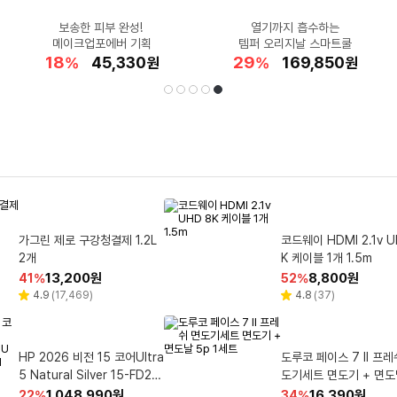
단조 아이언 찾으세요?
내일 바로 설치 가능한
보송한 피부 완성!
공홈 최대 혜택가!
피지 흡착&쿨링
아이들 간식으로 하나씩~
에어컨 바람을 구석구석!
숨 막히는 더위 타파!
크니까 더 시원하다!
열기까지 흡수하는
드리미 X60 Master
메이크업포에버 기획
클로란 드라이 샴푸
LG 1위 김치냉장고
JPX S30 추천~
집에서 즐기는 시원한 빙수♥
템퍼 오리지날 스마트쿨
신일 3D 서큘레이터
미니밀크초코 30개
루메나 빅팬 선풍기
37
39
38
18
46
29
18
48
26
14
할
할
할
할
할
1,090,000
1,021,920
849,000
45,330
9,500
할
할
할
할
할
125,000
169,850
23,830
69,900
47,900
%
%
%
%
%
원
원
원
원
원
%
%
%
%
%
원
원
원
원
원
인
인
인
인
인
인
인
인
인
인
율
율
율
율
율
율
율
율
율
율
선
재
1
2
3
4
5
HP 2025 옴니북 X 플립 14
종근당 차전자피 식이섬유 30
쉬크 쉐이브가드 센서티브 라
가그린 제로 구강청결제 1.2L
샤프란 섬유유연제 릴렉싱 아
QCY 에일리버즈 세미
레노버 2025 V15 G5 
기가바이트 2025 게이밍
코드웨이 HDMI 2.1v U
MSI 2025 사이보그 1
택
생
코어Ultra5 Meteor Silver
2개
개입 204g 1개
로마 리필 2.1L 6개
임 쉐이빙 폼 220ml 4개
노이즈 캔슬링 블루투스
어i5 인텔 13세대 비즈니스 블
6 코어i7 인텔 13세대
5 지포스 RTX 5050 그레이
K 케이블 1개 1.5m
512GB 16GB WIN11 Home
폰 화이트 QCY-T37 ANC A
랙 256GB 16GB Free DO
RTX 5060 블랙 512GB 16
512GB 8GB Free DOS B2
할
할
할
할
할
1,333,990
13,200
16,900
10,680
15,670
원
원
원
원
원
할
할
할
할
할
30,300
1,448,000
699,000
8,800
1,109,000
원
원
원
원
원
16
43
45
41
40
%
%
%
%
%
8
38
61
52
22
%
%
%
%
%
인
인
인
인
인
14-fm0062TU
인
인
인
인
인
ilyBuds
GB Free DOS GAMING A1
RWEKG-C5
S 83HFA06BKD
리
리
리
리
리
리
리
리
리
4.8
4.6
4.7
4.9
4.9
(
(
(
(
(
150
665
1,521
17,469
4,822
)
)
)
)
)
5.0
5.0
4.8
5.0
(
(
(
(
2
1
37
2
)
)
)
)
별
별
별
별
별
별
별
별
별
뷰
뷰
뷰
뷰
뷰
뷰
뷰
뷰
뷰
율
율
율
율
율
율
율
율
율
율
6 CVHI3KRC93SD
점
점
점
점
점
점
점
점
점
수
수
수
수
수
수
수
수
수
됨
신일 BLDC 에어 서큘레이터
바겐슈타이거 슈탠더 스텐 집
유한락스 욕실청소용 세정제
HP 2026 비전 15 코어Ultra
젠하이저 BTD 700 C 타입
불스원 Rain OK 뉴 
씨그램 라임 무라벨 350ml 2
기가바이트 4K UHD Q
도루코 페이스 7 II 프레
LG전자 UHD 울트라기
SIF-7CIRU
5 Natural Silver 15-FD213
aptX Lossless 지원 블루투
게 1개
900ml 2개
유막제거제 + 발수코팅
4개
ED 240Hz 게이밍 모니
도기세트 면도기 + 면도날 5p
이밍 모니터 68.47cm 27G
0TU 512GB 16GB WIN11
스 5.4 동글 오디오 트렌스미
1세트
850A
트 120ml 1개
O32U24 81cm
할
할
할
할
할
7,670
9,680
1,048,990
79,000
58,400
원
원
원
원
원
할
할
할
할
할
19,240
1,209,600
12,010
16,390
684,050
원
원
원
원
원
62
32
38
22
42
%
%
%
%
%
31
42
27
34
46
%
%
%
%
%