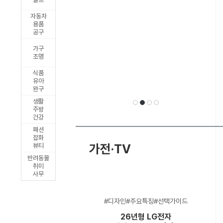
릭
자동차
출
용품
공구
시
가구
조명
식품
유아
완구
생활
주방
건강
패션
선
1
2
3
4
잡화
가전·TV
뷰티
반려동물
취미
사무
택
#디자인#주요특징#선택가이드
26년형 LG전자