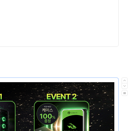
이
전
다
음
자
동
재
생
멈
춤