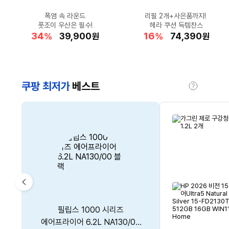
드리미 공홈 최대 혜택가!
★G마켓 홈쇼핑특가★
손목+전완근 운동
폭염 속 라운드
아이폰17 프로
코카콜라 신상품 레몬라임★
리필 2개+사은품까지!
★폭염 땀냄새 삭제★
★BIG한 맛과 크기★
요즘 SNS에서 핫한
엘르 백팩+크로스백 2종
요즘 대세★자이로볼
풋조이 우산은 필수!
X60 Ultra 블랙
G마켓 추가적립
데오드란트 스프레이 200ml
미닉스 미니 김치냉장고
냉동 빅 블루베리 1kg
헤라 쿠션 득템찬스
상큼함을 더했어요!
24
41
49
34
62
10
44
30
16
78
할
할
할
할
할
1,736,300
990,000
39,900
46,740
5,000
할
할
할
할
할
356,140
74,390
14,800
10,390
5,790
%
%
%
%
%
원
원
원
원
원
%
%
%
%
%
원
원
원
원
원
인
인
인
인
인
인
인
인
인
인
율
율
율
율
율
율
율
율
율
율
쿠팡 최저가
베스트
도
움
말
CM’s
Pick
이
코드웨이 UHD 8K HDMI 2.1ver
피지 모락셀라 냄새제거 세탁세제
필립스 1000 시리즈
쿠첸 2.1기압 121 IH
코카콜라 제로 300ml 24개
전
에어프라이어 6.2L NA130/00
전기압력밥솥 10인용 CRT-
모니터케이블 1개 2m
코튼향 2.1L 1개입 1개