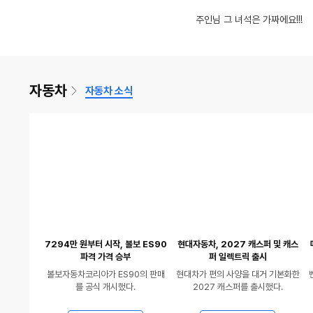
영
동
글제목
글
댓
수
충격적인 아반떼 가격 "왜 이렇게 많이 올랐나?"
39도 날씨에 야장
글제목
댓
글
8
여름 디저트, 삼립 수박샌드!
(10)
17
내가 졌다
(10)
인
인
차꾸에 진심인 사람
흔한 여친 활용법
주인님 그 녀석은 가짜에요!!!
율
율
상
영
동
글제목
수
글
댓
손톱만 한 차세대 Mini SSD 직접 테스트 해봤더니 충격적인 결과
1위를 탈환한 오픈
글제목
글
수
9
아기다리 고기다리던 네페 1000P 당첨!
(19)
18
가족을 지킨 댕댕
있
상
영
수
글
수
음
있
상
수
음
있
자동차
자동차 소식
음
7294만 원부터 시작, 볼보 ES90
현대자동차, 2027 캐스퍼 및 캐스
파격 가격 승부
퍼 일렉트릭 출시
볼보자동차코리아가 ES90의 판매
현대차가 편의 사양을 대거 기본화한
를 공식 개시했다.
2027 캐스퍼를 출시했다.