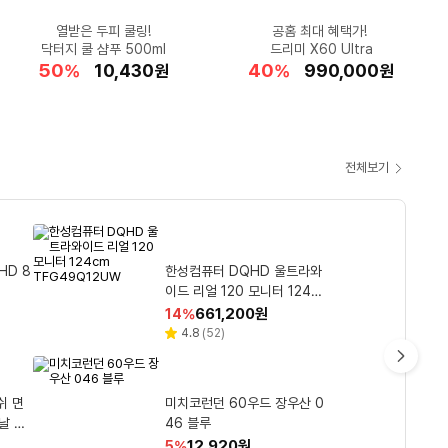
갓성비 전기자전거♥
땀에 젖은 옷도 OK
열받은 두피 쿨링!
LG전자 26년형
편안함 한걸음
태풍 때문에 더 더워집니다!
★폭염 대비 필수템★
공홈 최대 혜택가!
두손이 자유로운
입문용 러닝화
우포스 우마이 스트라이드
닥터지 쿨 샴푸 500ml
카드혜택가 75.2만원
나이키 더플백 특가
홈봇 AI 로니 출시
에어컨 내일 설치+초특가
위니쿨 냉각패드 넥풍기
드리미 X60 Ultra
식염포도당 100정
저렴하게 GET!
23
28
3
50
46
40
46
38
77
할
할
할
할
할
898,000
1,959,720
179,000
10,430
29,601
할
할
할
할
1,799,000
990,000
45,220
47,980
2,250
%
%
%
%
%
원
원
원
원
원
%
%
%
%
원
원
원
원
원
인
인
인
인
인
인
인
인
인
율
율
율
율
율
율
율
율
율
전체보기
쿠
팡
와
 오픈형
IRL 코
 A1
HD 8
5 코어
아토젯 샤워기 본품 + 헤드필
맥심 화이트골드 커피믹스 11.
로지텍 코리아 리프트 버티컬
한성컴퓨터 DQHD 울트라와
파워에이드 마운틴 블리스트 2
우
 이어
 지포스
터 3p + 바디필터 3p 세트 1
인체공학 무선 블루투스 마우
이드 리얼 120 모니터 124c
40ml 60개
7g 160개입 1개
개
스 LIFT VERTICAL MR009
m TFG49Q12UW
할
할
할
할
할
70,710
661,200
23,800
24,750
27,450
원
원
원
원
원
65
37
18
14
35
%
%
%
%
%
최
인
인
인
인
인
4 로즈핑크
리
리
리
리
리
4.7
4.5
4.6
4.8
4.7
(
(
(
(
(
725
18
227
52
3,637
)
)
)
)
)
별
별
별
별
별
뷰
뷰
뷰
뷰
뷰
율
율
율
율
율
저
점
점
점
점
점
수
수
수
수
수
CM’s
Pick
가
다
이지그립
D OL
쉬 면
어 게
TCL 4K QD Mini LED Goo
소낙스 더 뷰 아이스 프레쉬 워
홈스타 퍼펙트 세탁조 클리너
미치코런던 60우드 장우산 0
벨킨 부스트업 프로 C타입 4
음
관
제 세
터 M
gle TV 189.3cm(75인치) 7
포트 GaN PD 3.1 맥북 충전
46 블루
450ml 1개
셔액 2L 6개
PPS 고속 충전기 200W W
5Q6C 스탠드형 방문설치
할
할
할
할
할
12,920
24,990
109,000
1,164,000
3,260
원
원
원
원
원
32
51
54
5
16
%
%
%
%
%