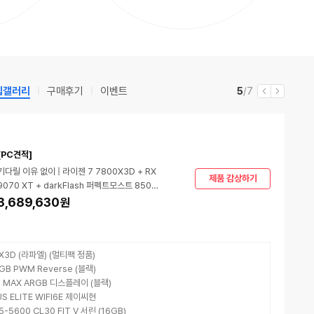
립갤러리
구매후기
이벤트
현
전
5
/7
이
다
재
체
전
음
[PC견적]
기다릴 이유 없이 | 라이젠 7 7800X3D + RX
제품 감상하기
9070 XT + darkFlash 퍼펙트모스트 850W
80PLUS골드
3,689,630
원
X3D (라파엘) (멀티팩 정품)
ARGB PWM Reverse (블랙)
60S MAX ARGB 디스플레이 (블랙)
US ELITE WIFI6E 제이씨현
5-5600 CL30 FIT V 서린 (16GB)