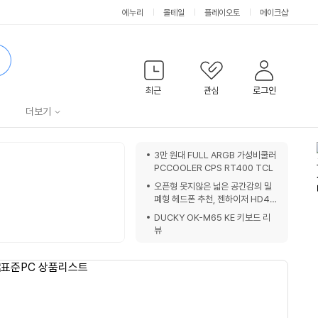
에누리
몰테일
플레이오토
메이크샵
검
색
최근
관심
로그인
서
더보기
비
쇼
3만 원대 FULL ARGB 가성비쿨러
핑
PCCOOLER CPS RT400 TCL
스
노
오픈형 못지않은 넓은 공간감의 밀
트
폐형 헤드폰 추천, 젠하이저 HD48
0 Pro 레퍼런스헤드폰 청음 및 7가
DUCKY OK-M65 KE 키보드 리
지 장점 분석
뷰