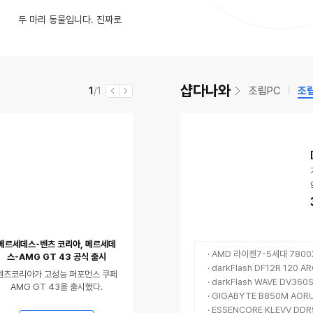
영
동
 때리는 미친 맥주축제
수
인
CPU 4+4 케이블 2개, GPU(PCI-e) 6+2 연결 문의드립니다.
두 마리 동물입니다. 진짜로
율
상
영
동
소스 STT 모델 ㄷㄷㄷ
댓
이
(14)
있
상
영
글
음
있
상
수
음
있
샵다나와
현
전
조립PC
조
1
/1
이
다
음
재
체
전
음
메르세데스-벤츠 코리아, 메르세데
· AMD 라이젠7-5세대 7800
스-AMG GT 43 공식 출시
· darkFlash DF12R 120 
벤츠코리아가 고성능 퍼포먼스 쿠페
· darkFlash WAVE DV3
AMG GT 43을 출시했다.
· GIGABYTE B850M AOR
· ESSENCORE KLEVV DDR