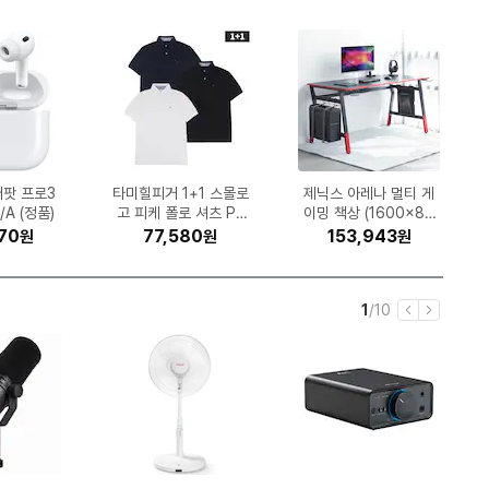
)
심 모카골드
LED 벽시계
R5-560
파인뷰 X7
라이즌 20
럭시워치8
 에어론 풀
E B650M
젠7-6세대
어팟 프로3
Brother 정품 무한 DC
GS칼텍스 킥스 파오 10
에이션패션 폴햄 쿨맥스
삼성전자 정품 MLT-K2
ESSENCORE KLEVV
타미힐피거 1+1 스몰로
노스페이스 액티비스트
글락소스미스클라인 센
오므론 HEM-7156T
캘러웨이 패러다임 Ai
APPLE 2025 iPad Pr
LG전자 휘센 SQ06EZ
보이스캐디 SL 미니 더
롯데칠성음료 펩시콜라
Epson 정품 무한 L32
나이키 레볼루션 8 HJ
제닉스 아레나 멀티 게
허먼밀러 뉴 에어론 풀
삼성전자 SL-C513W
모토벨로 KG9 DUAL
스 스틱 4
투스 (정품)
채널 (32G
헤드레스트
 (그래니트
/A (정품)
 화이트
(정품)
이씨현
GB)
스트레치 슬림 슬랙스 P
소다인 오리지널 플러스
보아 고어텍스 NS95P
DDR5-5600 CL46
고 피케 폴로 셔츠 PK
스모크 맥스 드라이버
P-T730DW (무한잉
0 0W30 1L (1개)
50L 검정
1WBS ((전국)기본설치
제로슈거 라임향 1.25L
9198-003 (공식판매
이밍 책상 (1600x80
o 11 M5 (256GB)
56 (무한잉크)
체어 (B size)
(48V, 8Ah)
(기본토너)
블랙
티팩 정품)
 size)
(1개)
파인인포 (16GB)
치약 100g (6개)
HD2PP1032
반팔_13H18
(정품)
04A
크)
비 포함)
(12개)
처)
0)
500
660
900
690
50
70
40
50
90
10
465,890
299,000
324,600
143,770
94,050
113,410
20,320
77,580
11,160
8,210
1,689,770
1,342,930
998,000
206,000
524,990
242,000
153,943
327,110
51,264
11,000
원
원
원
원
원
원
원
원
원
원
원
원
원
원
원
원
원
원
원
원
원
원
원
원
원
원
원
원
원
원
현
전
1
/
10
이
다
재
체
전
음