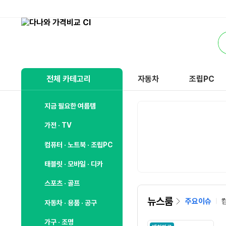
비
교
통
하
합
고
검
잘
색
사
전체 카테고리
자동차
조립PC
는,
다
나
지금 필요한 여름템
와
가전 · TV
컴퓨터 · 노트북 · 조립PC
태블릿 · 모바일 · 디카
스포츠 · 골프
뉴스룸
주요이슈
자동차 · 용품 · 공구
가구 · 조명