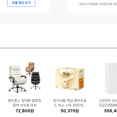
메
모델 정보 보기
· ASUS PRIME 라데온 RX 
르
세
데
스-
벤
츠
코
리
아,
메
르
세
데
삼성전자 갤럭시S26 울
LG전자 휘센 DQ205P
벤트론스 침대형 발받침
코스트코 커클랜드 울트
유니레버 도브 센서티브
신성통상 프로젝트엠 남
삼성전자 갤럭시S26 2
삼성전자 갤럭시A36 1
한국타이어 다이나프로
팅크웨어 아이나비 Z9
동서식품 맥심 화이트골
MSI 지포스 RTX 506
삼성전자 갤럭시 버즈4
EFM ipTIME C500G
믈레코비타 아이러브밀
현대일렉트릭 2구 16A
삼성전자 SL-J3260F
킹스톤 KC3000 M.2
LG전자 힐링미 파타야
큐맥스 QMAX-C02
세이코 남성 
Microsoft
카멜인터내셔
iFLYTEK A
SK엔무브 지
Microsoft 
삼성전자 SL
린백 책상 의
LG전자 오
시디즈 베이
스-
HPX RA43 235/55R
라 클린 캡슐세제 140
스킨 뷰티 바 106g(미
성 조직변형 슬릿 카라
56GB, 자급제 (블랙)
28GB, 자급제 (정품)
트라 512GB, 자급제
900 2채널 (32GB)
중역 사무용 의자
SVA (일반구매)
누전차단 고용량 멀티탭
프로 SM-R640 (정품)
드 믹스 스틱 400개입
0 벤투스 2X OC D7
크 3.5% 멸균우유 1L
MH67BR (일반설치)
NVMe (1TB)
W (기본잉크)
(단품)
운트 핏쳐 E
024 Home 
DQ235MW
11 Pro 
리즈_SB
5W30 6L
역기 4.0
(기본
체
H
19 (전국무료장착)
티_EPE2TT1101
국산) (16개)
개입 (1개)
(블랙)
(1.5m)
(12개)
8GB
(1개)
얼 스퀘어 
ss (PK
구매
한글
1,759,580
490,000
1,141,140
413,493
126,220
141,670
72,800
18,350
31,800
11,484
638,990
294,500
1,517,190
572,840
322,780
34,900
50,370
13,840
19,220
32,610
208,
556,
352,
168,9
310,0
305,1
155,3
98,0
29,0
29,9
원
원
원
원
원
원
원
원
원
원
원
원
원
원
원
원
원
원
원
원
AMG
스탠딩 책상 