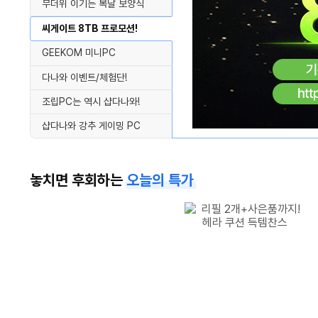
무더위 이기는 복날 보양식
씨게이트 8TB 프로모션!
GEEKOM 미니PC
다나와 이벤트/체험단!
조립PC는 역시 샵다나와!
샵다나와 강추 게이밍 PC
놓치면 후회하는
오늘의 특가