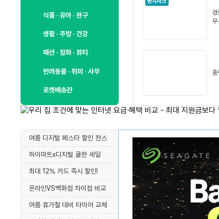
벤치마크
경
식품 · 유아 · 완구
무
생활 · 주방 · 건강
패션 · 잡화 · 뷰티
반려동물 · 취미 · 사무
중
로켓배송관
여름 디지털 페스타 할인 찬스
하이마트x디지털 쿨한 세일
최대 12% 카드 즉시 할인!
온라인VS백화점 차이점 비교
여름 휴가철 대비 타이어 교체