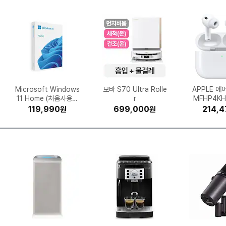
50
GT
43
공
식
출
시
팅크웨어 아이나비 VX3
삼성전자 갤럭시S26 울
Microsoft Windows
클라우드백 마이 사이즈
케이에스스포츠 스타카
엔티스 ES 700W 80
무아스 퓨어 미니 LED
GIGABYTE B850M
(주)파마리서치 리쥬란
광동제약 제주 삼다수
크록스 바야밴드 클로그
롯데정밀화학 유록스 요
모바 S70 Ultra Rolle
포켓몬코리아 포켓몬카
미닉스 더 플렌더 Max
UGREEN DXP4800
스파클 생수 무라벨 2L
네파 하이플로우 쿠시
보이스캐디 T13 프로
혼다 슈퍼커브110
동서식품 맥
무아스 3D 
삼성전자 DD
파인디지털 
엑스지미 호
삼성전자 갤
허먼밀러 뉴
GIGABYT
AMD 라이
APPLE 에
PLUS스탠다드 ATX3.1
000 2채널 (64GB, 무
AORUS ELITE WIFI6
11 Home (처음사용자
토 인세인 피니시모 울
더마 힐러 모이스춰 트
트라 256GB, 자급제
체어 M900MQ 2.0
그린 2L (24개)
시계
MNFD-200G (일반구
드 스칼렛 바이올렛 강
고어텍스 7JC7620
Plus (하드미포함)
205089-066
소수 10L (1개)
(30개)
r
마일드 커피믹
40mm 블루
700 프로 2
체어+호환 
9800X3D
MFHP4KH
빅플러스
MAX 
K 제
0 (16
리트먼트 앰플 30ml (1
테 로드 700C (2024
E ICE 제이씨현
게이밍 의자
용 한글)
료장착)
(블랙)
화 확장팩 레이징서프 3
매)
릿지) (멀
해외구매 (B
00개입 
B)
1,639,560
1,787,500
308,490
207,200
227,490
119,990
55,000
25,600
21,300
7,040
2,739,990
1,079,000
699,000
449,900
429,310
64,800
26,090
20,500
15,020
8,400
3,819,
690,
952,
353,
254,3
214,4
110,2
211,6
26,9
54,6
원
원
원
원
원
원
원
원
원
원
원
원
원
원
원
원
원
원
원
원
년형)
개)
0팩 (150장)