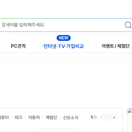
NEW
PC견적
인터넷·TV 가입비교
이벤트
/
체험단
현
전
컴퓨터
테크
자동차
체험단
신상소식
1
/
6
이
다
자
재
체
전
음
동
재